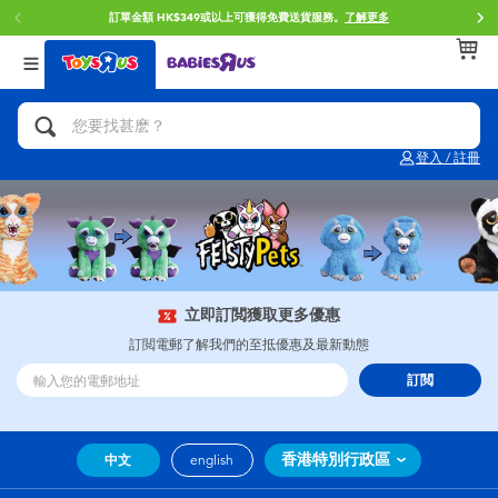
訂單金額 HK$349或以上可獲得免費送貨服務。
了解更多
返回
返回
返回
分類目錄
品牌
年齢
查看所有
人氣英雄,角色扮演,射擊玩具
Brunch Brother 早午餐兄弟
0~2歳
登入 / 註冊
單車,滑板車,騎乘車
Toy Story反斗奇兵
3~4歳
拼砌組合及樂高LEGO
Spider-Man蜘蛛俠
5~7歳
玩具車,貨車,火車及遙控系列
Mini Brands
8~11歳
立即訂閲獲取更多優惠
訂閲電郵了解我們的至抵優惠及最新動態
手工藝,文具,蠟筆,泥膠,畫板
Play-Doh培樂多
12~14歳
訂閲
娃娃, 芭比,收藏公仔
Pokemon寶可夢
14歳以上
香港特別行政區
中文
english