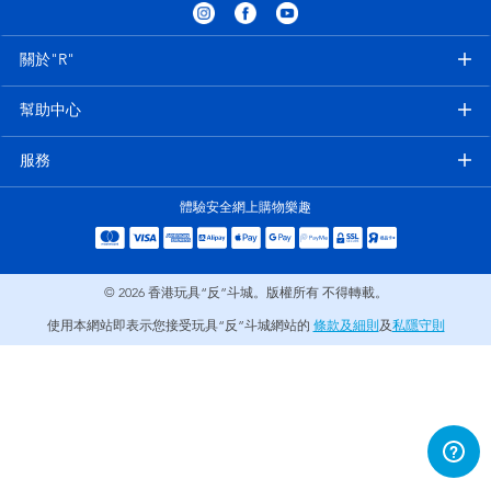
電子玩具
playpop
關於"R"
遊戲及拼圖系列
LEGO樂高
幫助中心
益智學習玩具
LeapFrog跳跳蛙
服務
戶外及運動用品
Fuggler
體驗安全網上購物樂趣
派對用品
Tomica多美
© 2026
香港玩具“反”斗城。版權所有 不得轉載。
角色扮演及造型系列
Globber高樂寶
使用本網站即表示您接受玩具“反”斗城網站的
條款及細則
及
私隱守則
毛毛公仔玩具
夏日用品