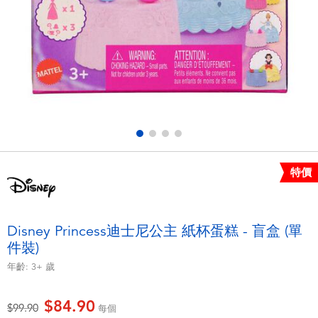
電子玩具
playpop
遊戲及拼圖系列
LEGO樂高
益智學習玩具
LeapFrog跳跳蛙
戶外及運動用品
Fuggler
派對用品
Tomica多美
特價
角色扮演及造型系列
Globber高樂寶
Disney Princess迪士尼公主 紙杯蛋糕 - 盲盒 (單
件裝)
毛毛公仔玩具
年齡:
3+
歲
夏日用品
$84.90
價格從
至
$99.90
每個