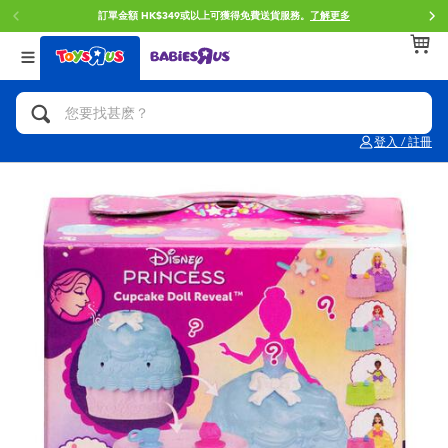
訂單金額 HK$349或以上可獲得免費送貨服務。
了解更多
返回
返回
返回
分類目錄
品牌
年齢
查看所有
人氣英雄,角色扮演,射擊玩具
Brunch Brother 早午餐兄弟
0~2歳
登入 / 註冊
單車,滑板車,騎乘車
Toy Story反斗奇兵
3~4歳
拼砌組合及樂高LEGO
Spider-Man蜘蛛俠
5~7歳
玩具車,貨車,火車及遙控系列
Mini Brands
8~11歳
手工藝,文具,蠟筆,泥膠,畫板
Play-Doh培樂多
12~14歳
娃娃, 芭比,收藏公仔
Pokemon寶可夢
14歳以上