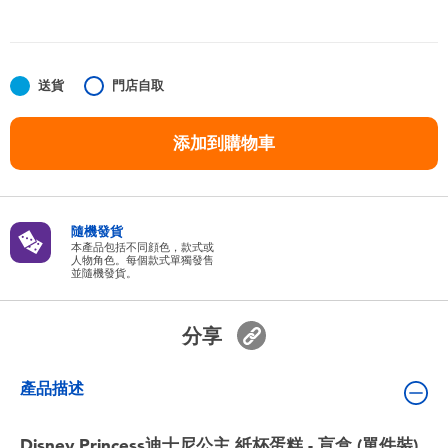
嬰兒及學前玩具
任天堂 Switch
送貨
門店自取
電池
添加到購物車
盲盒
隨機發貨
人氣角色
本產品包括不同顔色，款式或
人物角色。每個款式單獨發售
並隨機發貨。
生活精品
分享
產品描述
Disney Princess迪士尼公主 紙杯蛋糕 - 盲盒 (單件裝)