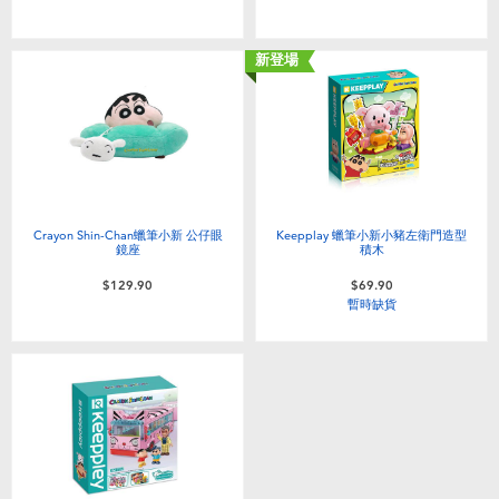
嬰兒及學前玩具
新登場
任天堂 Switch
電池
盲盒
Crayon Shin-Chan蠟筆小新 公仔眼
Keepplay 蠟筆小新小豬左衛門造型
鏡座
積木
人氣角色
$129.90
$69.90
暫時缺貨
生活精品