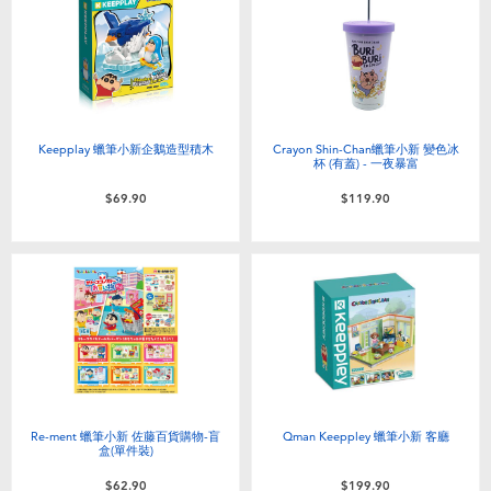
電子玩具
playpop
遊戲及拼圖系列
LEGO樂高
益智學習玩具
LeapFrog跳跳蛙
Keepplay 蠟筆小新企鵝造型積木
Crayon Shin-Chan蠟筆小新 變色冰
杯 (有蓋) - 一夜暴富
戶外及運動用品
Fuggler
$69.90
$119.90
派對用品
Tomica多美
角色扮演及造型系列
Globber高樂寶
毛毛公仔玩具
Re-ment 蠟筆小新 佐藤百貨購物-盲
Qman Keeppley 蠟筆小新 客廳
夏日用品
盒(單件裝)
$62.90
$199.90