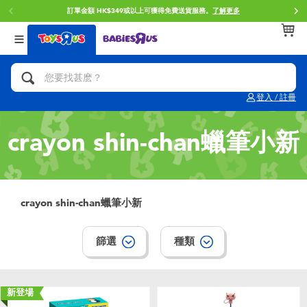
訂單金額 HK$349或以上可獲得免費送貨服務。
了解更多
返回
返回
返回
分類目錄
品牌
年齢
查看所有
人氣英雄,角色扮演,射擊玩具
Brunch Brother 早午餐兄弟
0~2歳
登入 / 註冊
單車,滑板車,騎乘車
Toy Story反斗奇兵
3~4歳
crayon shin-chan蠟筆小新
拼砌組合及樂高LEGO
Spider-Man蜘蛛俠
5~7歳
玩具車,貨車,火車及遙控系列
Mini Brands
8~11歳
crayon shin-chan蠟筆小新
手工藝,文具,蠟筆,泥膠,畫板
Play-Doh培樂多
12~14歳
篩選
種類
娃娃, 芭比,收藏公仔
Pokemon寶可夢
14歳以上
新登場