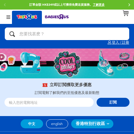
訂單金額 HK$349或以上可獲得免費送貨服務。
了解更多
返回
返回
返回
分類目錄
品牌
年齢
查看所有
人氣英雄,角色扮演,射擊玩具
Brunch Brother 早午餐兄弟
0~2歳
登入 / 註冊
單車,滑板車,騎乘車
Toy Story反斗奇兵
3~4歳
拼砌組合及樂高LEGO
Spider-Man蜘蛛俠
5~7歳
玩具車,貨車,火車及遙控系列
Mini Brands
8~11歳
立即訂閲獲取更多優惠
訂閲電郵了解我們的至抵優惠及最新動態
手工藝,文具,蠟筆,泥膠,畫板
Play-Doh培樂多
12~14歳
訂閲
娃娃, 芭比,收藏公仔
Pokemon寶可夢
14歳以上
香港特別行政區
中文
english