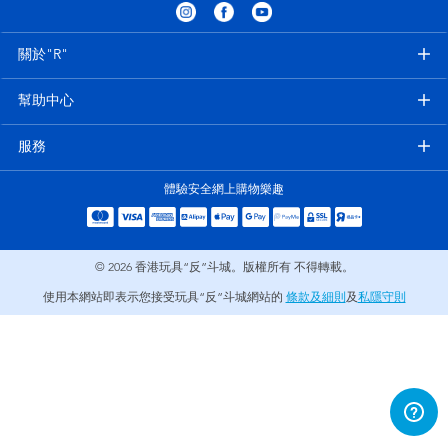
電子玩具
playpop
關於"R"
遊戲及拼圖系列
LEGO樂高
幫助中心
益智學習玩具
LeapFrog跳跳蛙
服務
戶外及運動用品
Fuggler
體驗安全網上購物樂趣
派對用品
Tomica多美
© 2026
香港玩具“反”斗城。版權所有 不得轉載。
角色扮演及造型系列
Globber高樂寶
使用本網站即表示您接受玩具“反”斗城網站的
條款及細則
及
私隱守則
毛毛公仔玩具
夏日用品