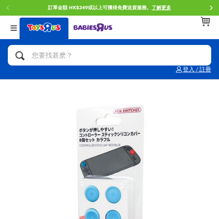
訂單金額 HK$349或以上可獲得免費送貨服務。
了解更多
返回
返回
返回
分類目錄
品牌
年齢
查看所有
人氣英雄,角色扮演,射擊玩具
Brunch Brother 早午餐兄弟
0~2歳
登入 / 註冊
單車,滑板車,騎乘車
Toy Story反斗奇兵
3~4歳
拼砌組合及樂高LEGO
Spider-Man蜘蛛俠
5~7歳
玩具車,貨車,火車及遙控系列
Mini Brands
8~11歳
手工藝,文具,蠟筆,泥膠,畫板
Play-Doh培樂多
12~14歳
娃娃, 芭比,收藏公仔
Pokemon寶可夢
14歳以上