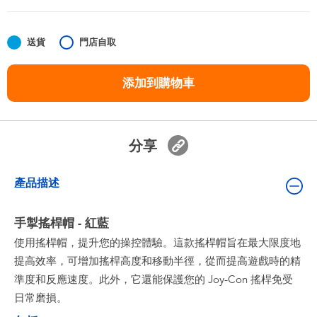
嬰兒及學前玩具
送貨
門店自取
任天堂 Switch
添加到購物車
電池
盲盒
分享
人氣角色
產品描述
生活精品
手掣搖桿帽 - 紅藍
使用搖桿帽，提升您的操控體驗。這款搖桿帽旨在最大限度地
提高效率，可增加搖桿高度和移動半徑，從而提高遊戲時的精
準度和反應速度。此外，它還能保護您的 Joy-Con 搖桿免受
日常磨損。