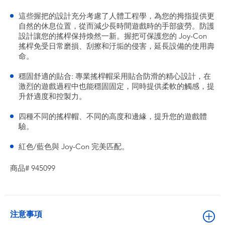
這些握把的設計充分考慮了人體工程學，為您的拇指提供更
自然的休息位置，從而減少長時間遊戲時的手部疲勞。防護
設計讓您的搖桿保持煥然一新。握把可保護您的 Joy-Con
搖桿免受日常磨損、刮擦和汙垢的侵害，延長設備的使用壽
命。
穩固舒適的貼合: 專業搖桿帽采用貼合防滑的精心設計，在
激烈的遊戲過程中也能穩固固定，同時提供柔軟的觸感，提
升舒適度和控製力。
四種不同的搖桿帽、不同的高度和邊緣，提升您的遊戲體
驗。
紅色/藍色與 Joy-Con 完美匹配。
商品# 945099
注意事項