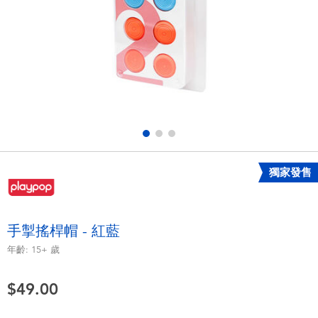
電子玩具
playpop
遊戲及拼圖系列
LEGO樂高
益智學習玩具
LeapFrog跳跳蛙
戶外及運動用品
Fuggler
派對用品
Tomica多美
獨家發售
角色扮演及造型系列
Globber高樂寶
手掣搖桿帽 - 紅藍
毛毛公仔玩具
年齡:
15+
歲
$49.00
夏日用品