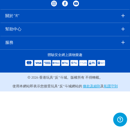
電子玩具
playpop
關於"R"
遊戲及拼圖系列
LEGO樂高
幫助中心
益智學習玩具
LeapFrog跳跳蛙
服務
戶外及運動用品
Fuggler
體驗安全網上購物樂趣
派對用品
Tomica多美
© 2026
香港玩具“反”斗城。版權所有 不得轉載。
角色扮演及造型系列
Globber高樂寶
使用本網站即表示您接受玩具“反”斗城網站的
條款及細則
及
私隱守則
毛毛公仔玩具
夏日用品