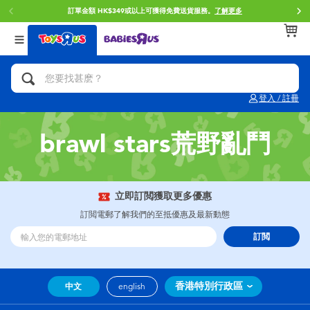
訂單金額 HK$349或以上可獲得免費送貨服務。
了解更多
返回
返回
返回
分類目錄
品牌
年齢
查看所有
人氣英雄,角色扮演,射擊玩具
Brunch Brother 早午餐兄弟
0~2歳
登入 / 註冊
單車,滑板車,騎乘車
Toy Story反斗奇兵
3~4歳
brawl stars荒野亂鬥
拼砌組合及樂高LEGO
Spider-Man蜘蛛俠
5~7歳
玩具車,貨車,火車及遙控系列
Mini Brands
8~11歳
立即訂閲獲取更多優惠
訂閲電郵了解我們的至抵優惠及最新動態
手工藝,文具,蠟筆,泥膠,畫板
Play-Doh培樂多
12~14歳
訂閲
娃娃, 芭比,收藏公仔
Pokemon寶可夢
14歳以上
香港特別行政區
中文
english