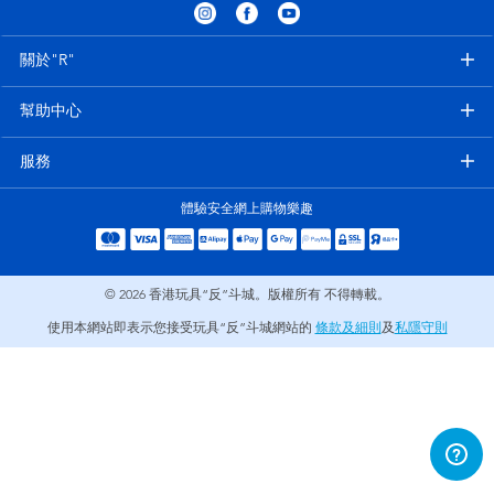
電子玩具
playpop
關於"R"
遊戲及拼圖系列
LEGO樂高
幫助中心
益智學習玩具
LeapFrog跳跳蛙
服務
戶外及運動用品
Fuggler
體驗安全網上購物樂趣
派對用品
Tomica多美
© 2026
香港玩具“反”斗城。版權所有 不得轉載。
角色扮演及造型系列
Globber高樂寶
使用本網站即表示您接受玩具“反”斗城網站的
條款及細則
及
私隱守則
毛毛公仔玩具
夏日用品