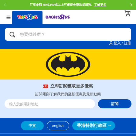
訂單金額 HK$349或以上可獲得免費送貨服務。
了解更多
返回
返回
返回
分類目錄
品牌
年齢
查看所有
人氣英雄,角色扮演,射擊玩具
Brunch Brother 早午餐兄弟
0~2歳
登入 / 註冊
單車,滑板車,騎乘車
Toy Story反斗奇兵
3~4歳
拼砌組合及樂高LEGO
Spider-Man蜘蛛俠
5~7歳
玩具車,貨車,火車及遙控系列
Mini Brands
8~11歳
立即訂閲獲取更多優惠
訂閲電郵了解我們的至抵優惠及最新動態
手工藝,文具,蠟筆,泥膠,畫板
Play-Doh培樂多
12~14歳
訂閲
娃娃, 芭比,收藏公仔
Pokemon寶可夢
14歳以上
香港特別行政區
中文
english