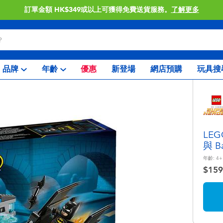
訂單金額 HK$349或以上可獲得免費送貨服務。
了解更多
品牌
年齡
優惠
新登場
網店預購
玩具搜
LE
與 B
年齡:
4+
$159