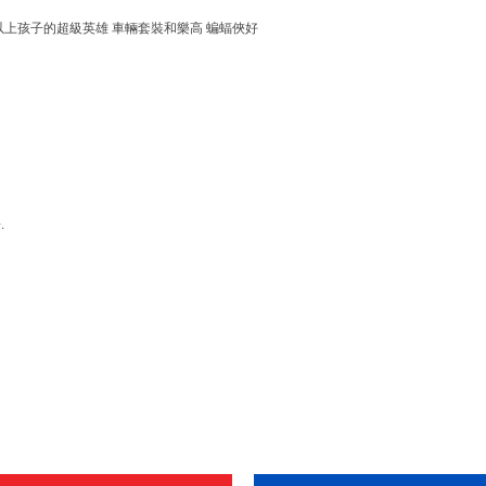
歲以上孩子的超級英雄 車輛套裝和樂高 蝙蝠俠好
.