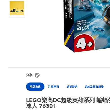
分享
產品描述
注意事項
送貨資訊
退款及換貨服務
LEGO樂高DC超級英雄系列 蝙蝠俠 與
凍人 76301