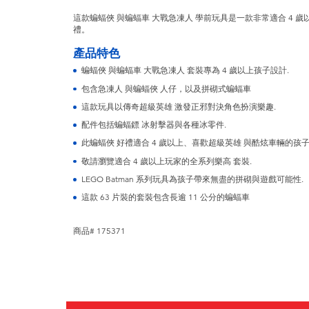
這款蝙蝠俠 與蝙蝠車 大戰急凍人 學前玩具是一款非常適合 4 
禮。
產品特色
蝙蝠俠 與蝙蝠車 大戰急凍人 套裝專為 4 歲以上孩子設計.
包含急凍人 與蝙蝠俠 人仔，以及拼砌式蝙蝠車
這款玩具以傳奇超級英雄 激發正邪對決角色扮演樂趣.
配件包括蝙蝠鏢 冰射擊器與各種冰零件.
此蝙蝠俠 好禮適合 4 歲以上、喜歡超級英雄 與酷炫車輛的孩子
敬請瀏覽適合 4 歲以上玩家的全系列樂高 套裝.
LEGO Batman 系列玩具為孩子帶來無盡的拼砌與遊戲可能性.
這款 63 片裝的套裝包含長逾 11 公分的蝙蝠車
商品# 175371