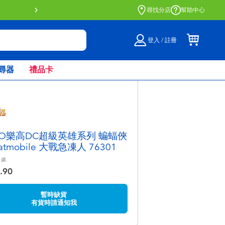
門店自取服務 網上購買並在店內
尋找分店
幫助中心
登入 / 註冊
尋器
禮品卡
GO樂高DC超級英雄系列 蝙蝠俠
atmobile 大戰急凍人 76301
歲
.90
暫時缺貨
有貨時請通知我