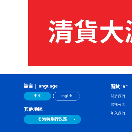
語言 | language
關於"R"
中文
english
關於我們
尋找分店
其他地區
加入我們
香港特別行政區