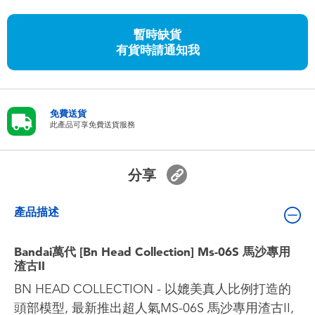
嬰兒及學前玩具
暫時缺貨
有貨時請通知我
任天堂 Switch
電池
免費送貨
此產品可享免費送貨服務
盲盒
人氣角色
分享
生活精品
產品描述
Bandai萬代 [Bn Head Collection] Ms-06S 馬沙專用
渣古II
BN HEAD COLLECTION - 以媲美真人比例打造的
頭部模型, 最新推出超人氣MS-06S 馬沙專用渣古II,