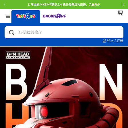
訂單金額 HK$349或以上可獲得免費送貨服務。
了解更多
返回
返回
返回
分類目錄
品牌
年齢
查看所有
人氣英雄,角色扮演,射擊玩具
Brunch Brother 早午餐兄弟
0~2歳
登入 / 註冊
單車,滑板車,騎乘車
Toy Story反斗奇兵
3~4歳
拼砌組合及樂高LEGO
Spider-Man蜘蛛俠
5~7歳
玩具車,貨車,火車及遙控系列
Mini Brands
8~11歳
手工藝,文具,蠟筆,泥膠,畫板
Play-Doh培樂多
12~14歳
娃娃, 芭比,收藏公仔
Pokemon寶可夢
14歳以上