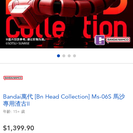
電子玩具
playpop
遊戲及拼圖系列
LEGO樂高
益智學習玩具
LeapFrog跳跳蛙
戶外及運動用品
Fuggler
派對用品
Tomica多美
角色扮演及造型系列
Globber高樂寶
Bandai萬代 [Bn Head Collection] Ms-06S 馬沙
專用渣古II
毛毛公仔玩具
年齡:
15+
歲
夏日用品
$1,399.90