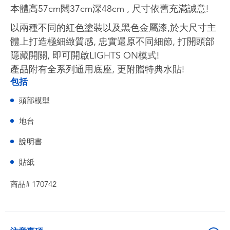
本體高57cm闊37cm深48cm , 尺寸依舊充滿誠意!
以兩種不同的紅色塗裝以及黑色金屬漆,於大尺寸主
體上打造極細緻質感, 忠實還原不同細節, 打開頭部
隱藏開關, 即可開啟LIGHTS ON模式!
產品附有全系列通用底座, 更附贈特典水貼!
包括
頭部模型
地台
說明書
貼紙
商品# 170742