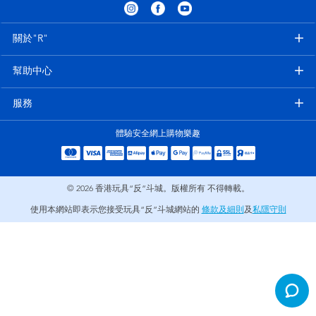
電子玩具
playpop
關於"R"
遊戲及拼圖系列
LEGO樂高
幫助中心
益智學習玩具
LeapFrog跳跳蛙
服務
戶外及運動用品
Fuggler
體驗安全網上購物樂趣
派對用品
Tomica多美
© 2026
香港玩具“反”斗城。版權所有 不得轉載。
角色扮演及造型系列
Globber高樂寶
使用本網站即表示您接受玩具“反”斗城網站的
條款及細則
及
私隱守則
毛毛公仔玩具
夏日用品