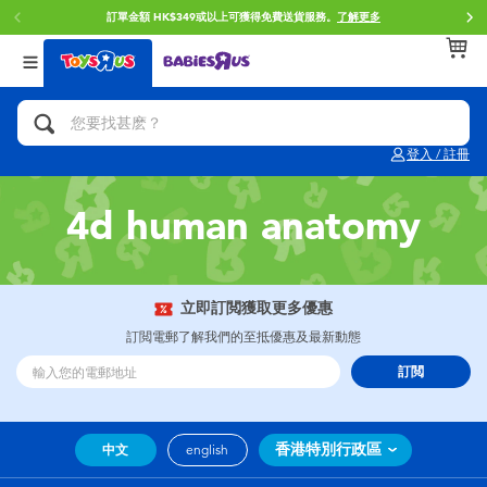
訂單金額 HK$349或以上可獲得免費送貨服務。
了解更多
返回
返回
返回
分類目錄
品牌
年齢
查看所有
人氣英雄,角色扮演,射擊玩具
Brunch Brother 早午餐兄弟
0~2歳
登入 / 註冊
單車,滑板車,騎乘車
Toy Story反斗奇兵
3~4歳
4d human anatomy
拼砌組合及樂高LEGO
Spider-Man蜘蛛俠
5~7歳
玩具車,貨車,火車及遙控系列
Mini Brands
8~11歳
立即訂閲獲取更多優惠
訂閲電郵了解我們的至抵優惠及最新動態
手工藝,文具,蠟筆,泥膠,畫板
Play-Doh培樂多
12~14歳
訂閲
娃娃, 芭比,收藏公仔
Pokemon寶可夢
14歳以上
香港特別行政區
中文
english