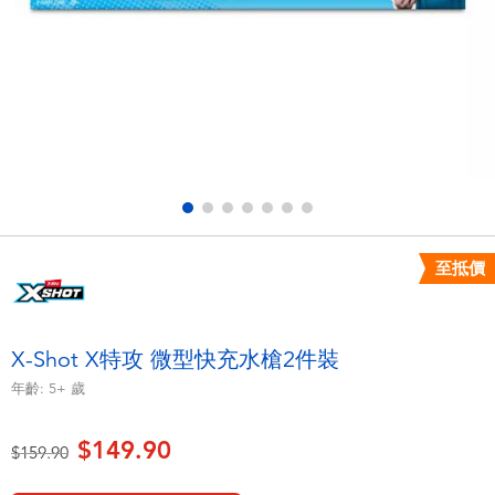
電子玩具
playpop
遊戲及拼圖系列
LEGO樂高
益智學習玩具
LeapFrog跳跳蛙
戶外及運動用品
Fuggler
派對用品
Tomica多美
至抵價
角色扮演及造型系列
Globber高樂寶
X-Shot X特攻 微型快充水槍2件裝
毛毛公仔玩具
年齡:
5+
歲
$149.90
夏日用品
價格從
至
$159.90