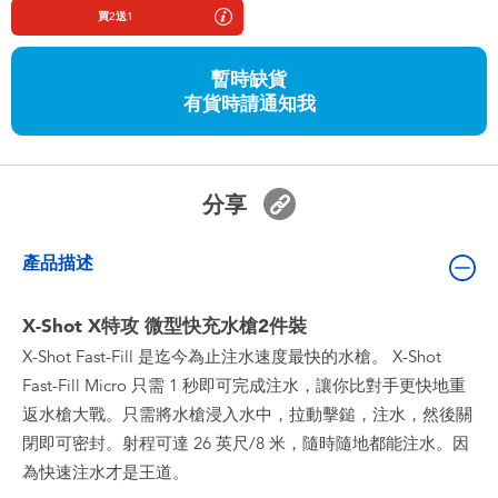
嬰兒及學前玩具
買2送1
暫時缺貨
任天堂 Switch
有貨時請通知我
電池
分享
盲盒
產品描述
人氣角色
X-Shot X特攻 微型快充水槍2件裝
生活精品
X-Shot Fast-Fill 是迄今為止注水速度最快的水槍。 X-Shot
Fast-Fill Micro 只需 1 秒即可完成注水，讓你比對手更快地重
返水槍大戰。只需將水槍浸入水中，拉動擊鎚，注水，然後關
閉即可密封。射程可達 26 英尺/8 米，隨時隨地都能注水。因
為快速注水才是王道。