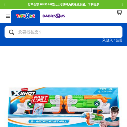
訂單金額 HK$349或以上可獲得免費送貨服務。
了解更多
返回
返回
返回
分類目錄
品牌
年齢
查看所有
人氣英雄,角色扮演,射擊玩具
Brunch Brother 早午餐兄弟
0~2歳
登入 / 註冊
單車,滑板車,騎乘車
Toy Story反斗奇兵
3~4歳
拼砌組合及樂高LEGO
Spider-Man蜘蛛俠
5~7歳
玩具車,貨車,火車及遙控系列
Mini Brands
8~11歳
手工藝,文具,蠟筆,泥膠,畫板
Play-Doh培樂多
12~14歳
娃娃, 芭比,收藏公仔
Pokemon寶可夢
14歳以上