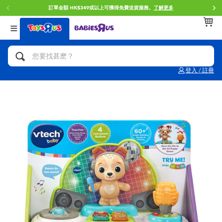
訂單金額 HK$349或以上可獲得免費送貨服務。
了解更多
返回
返回
返回
分類目錄
品牌
年齢
查看所有
人氣英雄,角色扮演,射擊玩具
Brunch Brother 早午餐兄弟
0~2歳
登入 / 註冊
單車,滑板車,騎乘車
Toy Story反斗奇兵
3~4歳
拼砌組合及樂高LEGO
Spider-Man蜘蛛俠
5~7歳
玩具車,貨車,火車及遙控系列
Mini Brands
8~11歳
手工藝,文具,蠟筆,泥膠,畫板
Play-Doh培樂多
12~14歳
娃娃, 芭比,收藏公仔
Pokemon寶可夢
14歳以上