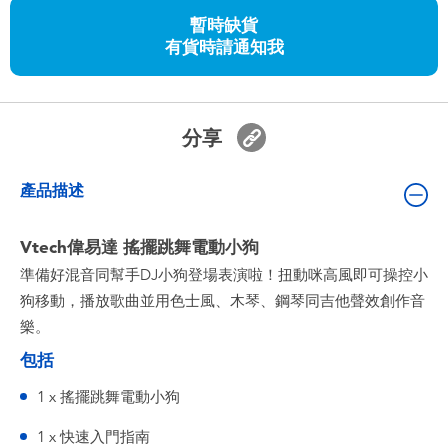
嬰兒及學前玩具
暫時缺貨
有貨時請通知我
任天堂 Switch
電池
分享
盲盒
產品描述
人氣角色
Vtech偉易達 搖擺跳舞電動小狗
準備好混音同幫手DJ小狗登場表演啦！扭動咪高風即可操控小
生活精品
狗移動，播放歌曲並用色士風、木琴、鋼琴同吉他聲效創作音
樂。
包括
1 x 搖擺跳舞電動小狗
1 x 快速入門指南