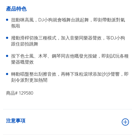
產品特色
扭動咪高風，DJ小狗就會喺舞台跳起舞，即刻帶動派對氣
氛啦
撥動滑桿切換三種模式，加入音樂同樂器聲效，等DJ小狗
跟住節拍跳舞
按下色士風、木琴、鋼琴同吉他嘅發光按鍵，即刻試玩各種
樂器嘅聲效
轉動唱盤整出刮擦音效，再轉下珠粒滾球添加沙沙聲響，即
刻令派對更加熱鬧
商品# 129580
注意事項