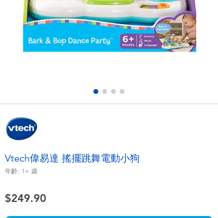
電子玩具
playpop
遊戲及拼圖系列
LEGO樂高
益智學習玩具
LeapFrog跳跳蛙
戶外及運動用品
Fuggler
派對用品
Tomica多美
角色扮演及造型系列
Globber高樂寶
Vtech偉易達 搖擺跳舞電動小狗
毛毛公仔玩具
年齡:
1+
歲
$249.90
夏日用品