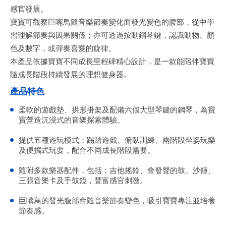
感官發展。
寶寶可觀察巨嘴鳥隨音樂節奏變化而發光變色的腹部，從中學
習理解節奏與因果關係；亦可透過按動鋼琴鍵，認識動物、顏
色及數字，或彈奏喜愛的旋律。
本產品依據寶寶不同成長里程碑精心設計，是一款能陪伴寶寶
隨成長階段持續發展的理想健身器。
產品特色
柔軟的遊戲墊、拱形掛架及配備六個大型琴鍵的鋼琴，為寶
寶營造沉浸式的音樂探索體驗。
提供五種遊玩模式：踢踏遊戲、俯臥訓練、兩階段坐姿玩樂
及便攜式玩耍，配合不同成長階段需要。
隨附多款樂器配件，包括：吉他搖鈴、會發聲的鼓、沙錘、
三張音樂卡及手鼓鏡，豐富感官刺激。
巨嘴鳥的發光腹部會隨音樂節奏變色，吸引寶寶專注並培養
節奏感。