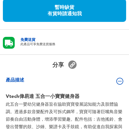
嬰兒及學前玩具
暫時缺貨
有貨時請通知我
任天堂 Switch
電池
免費送貨
此產品可享免費送貨服務
盲盒
分享
人氣角色
產品描述
生活精品
Vtech偉易達 五合一小寶寶健身器
此五合一嬰幼兒健身器旨在協助寶寶發展認知能力及肢體協
調。透過多款音樂配件及可拆式鋼琴，寶寶可隨著巨嘴鳥音樂
節奏自由活動身體，增添學習樂趣。配件包括：吉他搖鈴、會
發出聲響的鼓、沙錘、樂譜卡及手鼓鏡，有助促進自我探索與