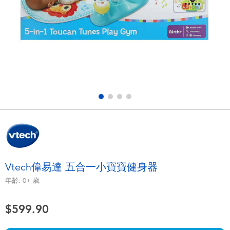
電子玩具
playpop
遊戲及拼圖系列
LEGO樂高
益智學習玩具
LeapFrog跳跳蛙
戶外及運動用品
Fuggler
派對用品
Tomica多美
角色扮演及造型系列
Globber高樂寶
Vtech偉易達 五合一小寶寶健身器
毛毛公仔玩具
年齡:
0+
歲
$599.90
夏日用品