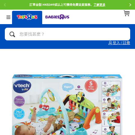
訂單金額 HK$349或以上可獲得免費送貨服務。
了解更多
返回
返回
返回
分類目錄
品牌
年齢
查看所有
人氣英雄,角色扮演,射擊玩具
Brunch Brother 早午餐兄弟
0~2歳
登入 / 註冊
單車,滑板車,騎乘車
Toy Story反斗奇兵
3~4歳
拼砌組合及樂高LEGO
Spider-Man蜘蛛俠
5~7歳
玩具車,貨車,火車及遙控系列
Mini Brands
8~11歳
手工藝,文具,蠟筆,泥膠,畫板
Play-Doh培樂多
12~14歳
娃娃, 芭比,收藏公仔
Pokemon寶可夢
14歳以上