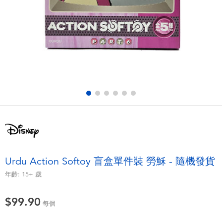
電子玩具
playpop
遊戲及拼圖系列
LEGO樂高
益智學習玩具
LeapFrog跳跳蛙
戶外及運動用品
Fuggler
派對用品
Tomica多美
角色扮演及造型系列
Globber高樂寶
Urdu Action Softoy 盲盒單件裝 勞穌 - 隨機發貨
毛毛公仔玩具
年齡:
15+
歲
$99.90
夏日用品
每個