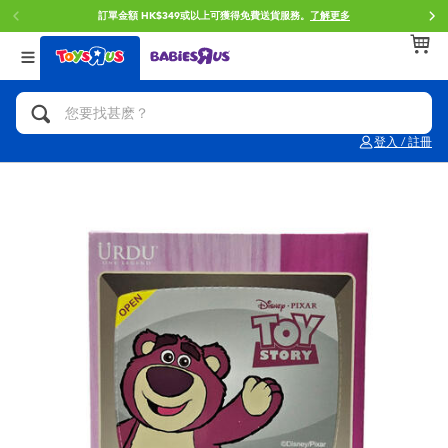
訂單金額 HK$349或以上可獲得免費送貨服務。
了解更多
返回
返回
返回
分類目錄
品牌
年齢
查看所有
人氣英雄,角色扮演,射擊玩具
Brunch Brother 早午餐兄弟
0~2歳
登入 / 註冊
單車,滑板車,騎乘車
Toy Story反斗奇兵
3~4歳
拼砌組合及樂高LEGO
Spider-Man蜘蛛俠
5~7歳
玩具車,貨車,火車及遙控系列
Mini Brands
8~11歳
手工藝,文具,蠟筆,泥膠,畫板
Play-Doh培樂多
12~14歳
娃娃, 芭比,收藏公仔
Pokemon寶可夢
14歳以上