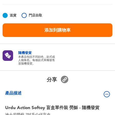
嬰兒及學前玩具
送貨
門店自取
任天堂 Switch
添加到購物車
電池
盲盒
隨機發貨
本產品包括不同顔色，款式或
人物角色。每個款式單獨發售
人氣角色
並隨機發貨。
生活精品
分享
產品描述
Urdu Action Softoy 盲盒單件裝 勞穌 - 隨機發貨
迪士尼勞蘇 7吋毛公仔盲盒