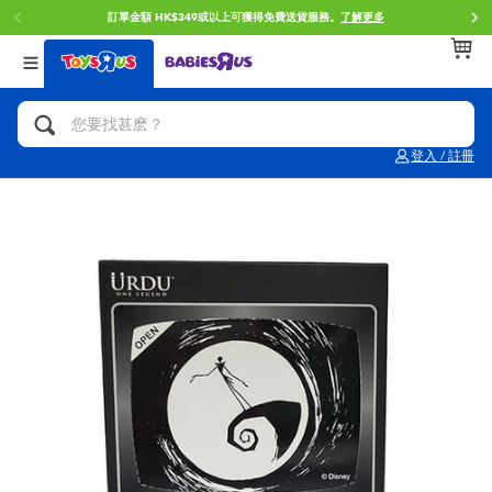
訂單金額 HK$349或以上可獲得免費送貨服務。
了解更多
返回
返回
返回
分類目錄
品牌
年齢
查看所有
人氣英雄,角色扮演,射擊玩具
Brunch Brother 早午餐兄弟
0~2歳
登入 / 註冊
單車,滑板車,騎乘車
Toy Story反斗奇兵
3~4歳
拼砌組合及樂高LEGO
Spider-Man蜘蛛俠
5~7歳
玩具車,貨車,火車及遙控系列
Mini Brands
8~11歳
手工藝,文具,蠟筆,泥膠,畫板
Play-Doh培樂多
12~14歳
娃娃, 芭比,收藏公仔
Pokemon寶可夢
14歳以上