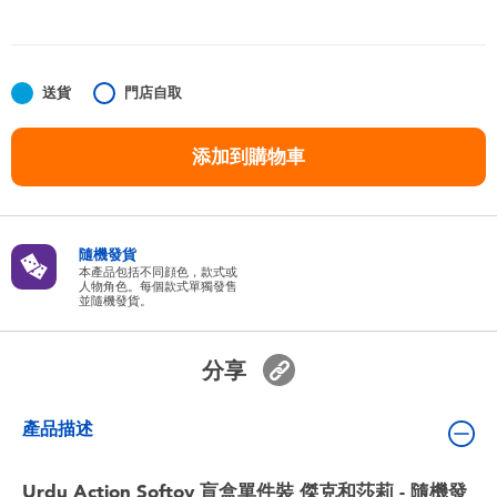
嬰兒及學前玩具
任天堂 Switch
送貨
門店自取
電池
添加到購物車
盲盒
隨機發貨
人氣角色
本產品包括不同顔色，款式或
人物角色。每個款式單獨發售
並隨機發貨。
生活精品
分享
產品描述
Urdu Action Softoy 盲盒單件裝 傑克和莎莉 - 隨機發