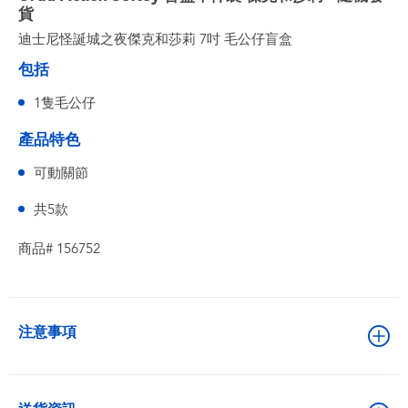
貨
迪士尼怪誕城之夜傑克和莎莉 7吋 毛公仔盲盒
包括
1隻毛公仔
產品特色
可動關節
共5款
商品# 156752
注意事項