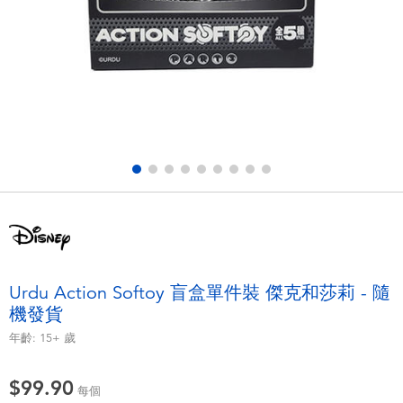
電子玩具
playpop
遊戲及拼圖系列
LEGO樂高
益智學習玩具
LeapFrog跳跳蛙
戶外及運動用品
Fuggler
派對用品
Tomica多美
角色扮演及造型系列
Globber高樂寶
Urdu Action Softoy 盲盒單件裝 傑克和莎莉 - 隨
機發貨
毛毛公仔玩具
年齡:
15+
歲
夏日用品
$99.90
每個