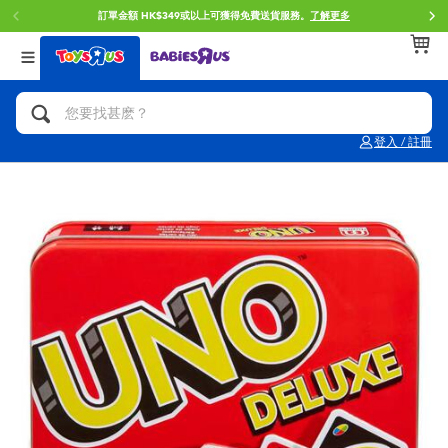
訂單金額 HK$349或以上可獲得免費送貨服務。
了解更多
返回
返回
返回
分類目錄
品牌
年齢
查看所有
人氣英雄,角色扮演,射擊玩具
Brunch Brother 早午餐兄弟
0~2歳
登入 / 註冊
單車,滑板車,騎乘車
Toy Story反斗奇兵
3~4歳
拼砌組合及樂高LEGO
Spider-Man蜘蛛俠
5~7歳
玩具車,貨車,火車及遙控系列
Mini Brands
8~11歳
手工藝,文具,蠟筆,泥膠,畫板
Play-Doh培樂多
12~14歳
娃娃, 芭比,收藏公仔
Pokemon寶可夢
14歳以上