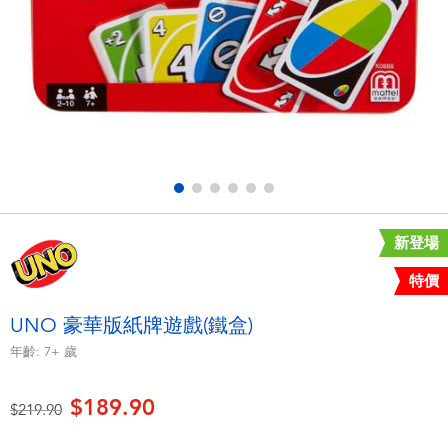
電子玩具
playpop
遊戲及拼圖系列
LEGO樂高
益智學習玩具
LeapFrog跳跳蛙
戶外及運動用品
Fuggler
派對用品
Tomica多美
新登場
特價
角色扮演及造型系列
Globber高樂寶
UNO 豪華版紙牌遊戲(鐵盒)
毛毛公仔玩具
年齡:
7+
歲
$189.90
夏日用品
價格從
至
$219.90