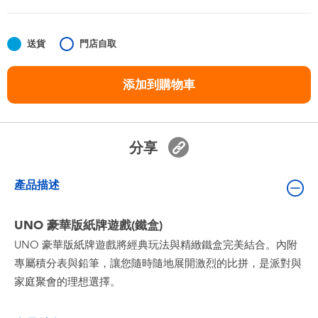
嬰兒及學前玩具
送貨
門店自取
任天堂 Switch
添加到購物車
電池
盲盒
分享
人氣角色
產品描述
生活精品
UNO 豪華版紙牌遊戲(鐵盒)
UNO 豪華版紙牌遊戲將經典玩法與精緻鐵盒完美結合。內附
專屬積分表與鉛筆，讓您隨時隨地展開激烈的比拼，是派對與
家庭聚會的理想選擇。