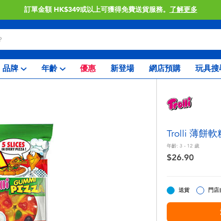
訂單金額 HK$349或以上可獲得免費送貨服務。
了解更多
品牌
年齡
優惠
新登場
網店預購
玩具搜
Trolli 薄餅
年齡:
3 - 12
歲
$26.90
送貨
門店