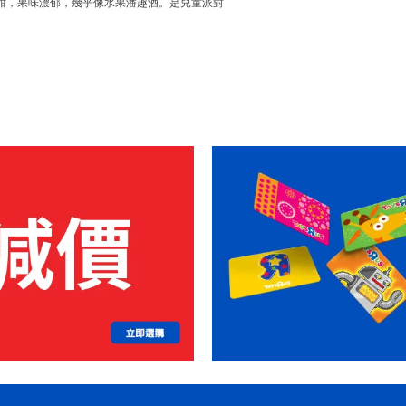
很甜，果味濃郁，幾乎像水果潘趣酒。是兒童派對