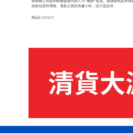
每個獨立包裝的軟糖披薩均由 5 片“糖果”組成。披薩餅聞起來
的絕佳派對禮物，電影之夜的有趣小吃，或只是款待。
商品# 225673