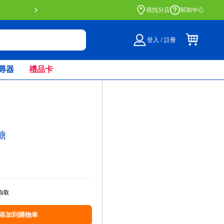
門店自取服務 網上購買並在店內
尋找分店
幫助中心
登入 / 註冊
尋器
禮品卡
軟糖
自取
添加到購物車