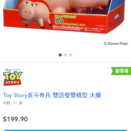
電子玩具
playpop
遊戲及拼圖系列
LEGO樂高
益智學習玩具
LeapFrog跳跳蛙
戶外及運動用品
Fuggler
派對用品
Tomica多美
新登場
角色扮演及造型系列
Globber高樂寶
Toy Story反斗奇兵 雙語發聲模型 火腿
毛毛公仔玩具
年齡:
3+
歲
$199.90
夏日用品