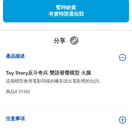
嬰兒及學前玩具
暫時缺貨
有貨時請通知我
任天堂 Switch
電池
分享
盲盒
產品描述
人氣角色
Toy Story反斗奇兵 雙語發聲模型 火腿
這個模型會用電影同樣的嗓音說出電影裡的台詞。
生活精品
商品# 59382
注意事項