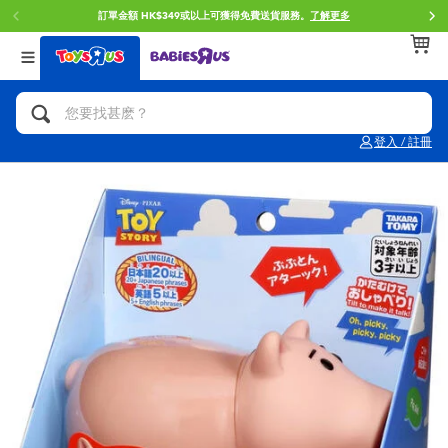
訂單金額 HK$349或以上可獲得免費送貨服務。
了解更多
返回
返回
返回
分類目錄
品牌
年齢
查看所有
人氣英雄,角色扮演,射擊玩具
Brunch Brother 早午餐兄弟
0~2歳
登入 / 註冊
單車,滑板車,騎乘車
Toy Story反斗奇兵
3~4歳
拼砌組合及樂高LEGO
Spider-Man蜘蛛俠
5~7歳
玩具車,貨車,火車及遙控系列
Mini Brands
8~11歳
手工藝,文具,蠟筆,泥膠,畫板
Play-Doh培樂多
12~14歳
娃娃, 芭比,收藏公仔
Pokemon寶可夢
14歳以上