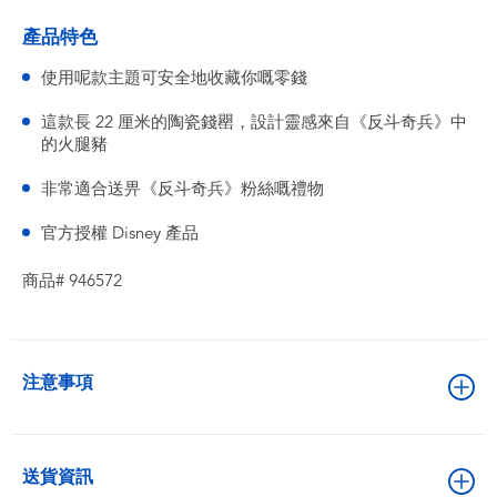
產品特色
使用呢款主題可安全地收藏你嘅零錢
這款長 22 厘米的陶瓷錢罌，設計靈感來自《反斗奇兵》中
的火腿豬
非常適合送畀《反斗奇兵》粉絲嘅禮物
官方授權 Disney 產品
商品# 946572
注意事項
送貨資訊