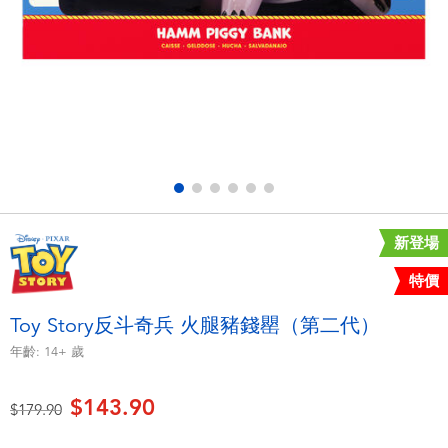
電子玩具
playpop
遊戲及拼圖系列
LEGO樂高
益智學習玩具
LeapFrog跳跳蛙
戶外及運動用品
Fuggler
派對用品
Tomica多美
新登場
特價
角色扮演及造型系列
Globber高樂寶
Toy Story反斗奇兵 火腿豬錢罌（第二代）
毛毛公仔玩具
年齡:
14+
歲
$143.90
夏日用品
價格從
至
$179.90