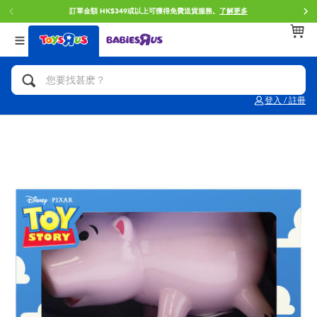
訂單金額 HK$349或以上可獲得免費送貨服務。
了解更多
返回
返回
返回
分類目錄
品牌
年齢
查看所有
人氣英雄,角色扮演,射擊玩具
Brunch Brother 早午餐兄弟
0~2歳
登入 / 註冊
單車,滑板車,騎乘車
Toy Story反斗奇兵
3~4歳
拼砌組合及樂高LEGO
Spider-Man蜘蛛俠
5~7歳
玩具車,貨車,火車及遙控系列
Mini Brands
8~11歳
手工藝,文具,蠟筆,泥膠,畫板
Play-Doh培樂多
12~14歳
娃娃, 芭比,收藏公仔
Pokemon寶可夢
14歳以上