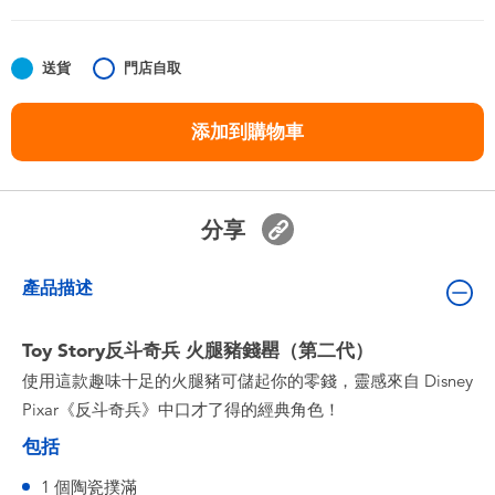
嬰兒及學前玩具
送貨
門店自取
任天堂 Switch
添加到購物車
電池
盲盒
分享
人氣角色
產品描述
生活精品
Toy Story反斗奇兵 火腿豬錢罌（第二代）
使用這款趣味十足的火腿豬可儲起你的零錢，靈感來自 Disney
Pixar《反斗奇兵》中口才了得的經典角色！
包括
1 個陶瓷撲滿