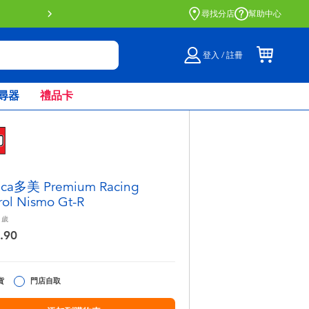
門店自取服務 網上購買並在店內
尋找分店
幫助中心
登入 / 註冊
尋器
禮品卡
ica多美 Premium Racing
rol Nismo Gt-R
歲
.90
貨
門店自取