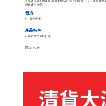
主要參加日本的超級GT賽事的Castrol Nismo GT-R，不
到車迷的喜愛。
包括
1架合金車
產品特色
左右車門可以打開
商品# 52264