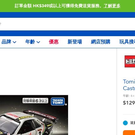
訂單金額 HK$349或以上可獲得免費送貨服務。
了解更多
品牌
年齡
優惠
新登場
網店預購
玩具搜
Tom
Cast
年齡:
6+
$129
送