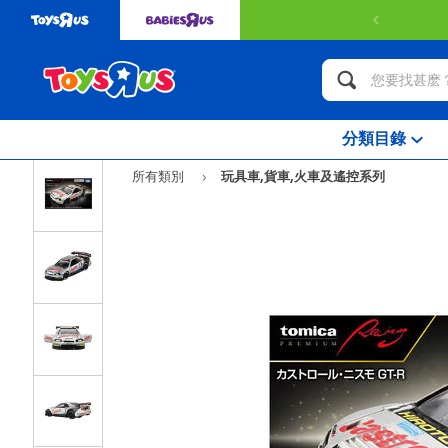
分類目錄
所有類別
玩具車,貨車,火車及遙控系列