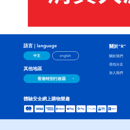
語言 | language
關於"R"
中文
english
關於我們
尋找分店
其他地區
加入我們
香港特別行政區
體驗安全網上購物樂趣