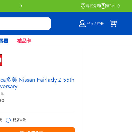
門店自取服務 網上購買並在店內
尋找分店
幫助中心
登入 / 註冊
尋器
禮品卡
ca多美 Nissan Fairlady Z 55th
versary
歲
90
貨
門店自取