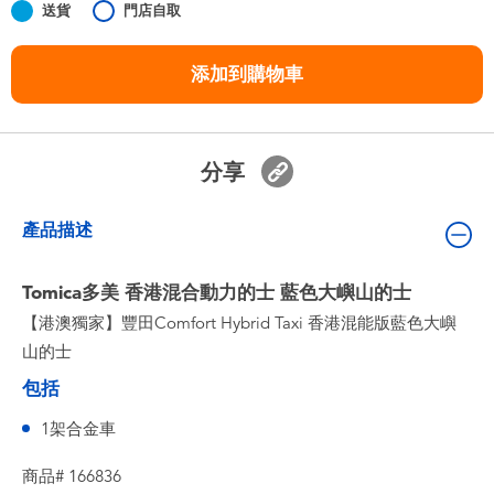
送貨
門店自取
嬰兒及學前玩具
添加到購物車
任天堂 Switch
電池
分享
盲盒
產品描述
人氣角色
Tomica多美 香港混合動力的士 藍色大嶼山的士
【港澳獨家】豐田Comfort Hybrid Taxi 香港混能版藍色大嶼
生活精品
山的士
包括
1架合金車
商品# 166836