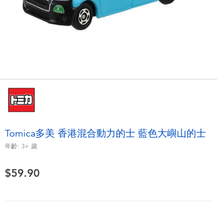
電子玩具
playpop
遊戲及拼圖系列
LEGO樂高
益智學習玩具
LeapFrog跳跳蛙
戶外及運動用品
Fuggler
派對用品
Tomica多美
Tomica多美 香港混合動力的士 藍色大嶼山的士
角色扮演及造型系列
Globber高樂寶
年齡:
3+
歲
毛毛公仔玩具
$59.90
夏日用品