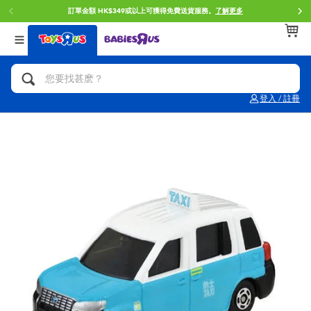
訂單金額 HK$349或以上可獲得免費送貨服務。
了解更多
返回
返回
返回
分類目錄
品牌
年齢
查看所有
人氣英雄,角色扮演,射擊玩具
Brunch Brother 早午餐兄弟
0~2歳
登入 / 註冊
單車,滑板車,騎乘車
Toy Story反斗奇兵
3~4歳
拼砌組合及樂高LEGO
Spider-Man蜘蛛俠
5~7歳
玩具車,貨車,火車及遙控系列
Mini Brands
8~11歳
手工藝,文具,蠟筆,泥膠,畫板
Play-Doh培樂多
12~14歳
娃娃, 芭比,收藏公仔
Pokemon寶可夢
14歳以上