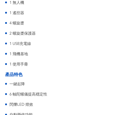
1 無人機
1 遙控器
4 螺旋槳
2 螺旋槳保護器
1 USB充電線
1 飛機基地
1 使用手冊
產品特色
一鍵起降
6 軸陀螺儀提高穩定性
閃爍LED 燈效
自動懸停功能