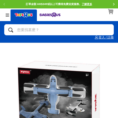
訂單金額 HK$349或以上可獲得免費送貨服務。
了解更多
返回
返回
返回
分類目錄
品牌
年齢
查看所有
人氣英雄,角色扮演,射擊玩具
Brunch Brother 早午餐兄弟
0~2歳
登入 / 註冊
單車,滑板車,騎乘車
Toy Story反斗奇兵
3~4歳
拼砌組合及樂高LEGO
Spider-Man蜘蛛俠
5~7歳
玩具車,貨車,火車及遙控系列
Mini Brands
8~11歳
手工藝,文具,蠟筆,泥膠,畫板
Play-Doh培樂多
12~14歳
娃娃, 芭比,收藏公仔
Pokemon寶可夢
14歳以上