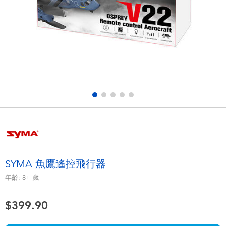
電子玩具
playpop
遊戲及拼圖系列
LEGO樂高
益智學習玩具
LeapFrog跳跳蛙
戶外及運動用品
Fuggler
派對用品
Tomica多美
角色扮演及造型系列
Globber高樂寶
SYMA 魚鷹遙控飛行器
毛毛公仔玩具
年齡:
8+
歲
$399.90
夏日用品