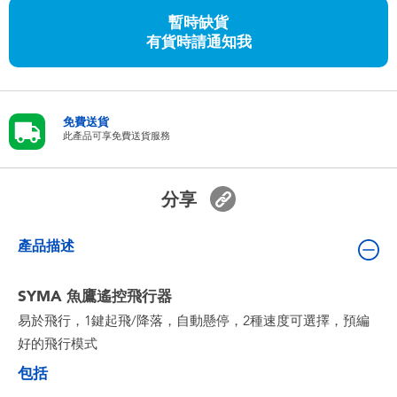
嬰兒及學前玩具
暫時缺貨
有貨時請通知我
任天堂 Switch
電池
免費送貨
此產品可享免費送貨服務
盲盒
分享
人氣角色
產品描述
生活精品
SYMA 魚鷹遙控飛行器
易於飛行，1鍵起飛/降落，自動懸停，2種速度可選擇，預編
好的飛行模式
包括