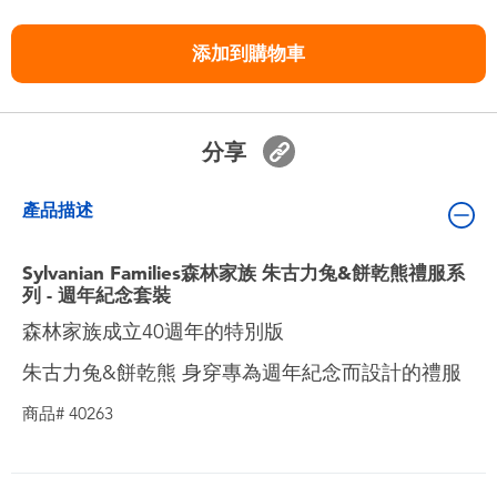
嬰兒及學前玩具
添加到購物車
任天堂 Switch
電池
分享
盲盒
產品描述
人氣角色
Sylvanian Families森林家族 朱古力兔&餅乾熊禮服系
列 - 週年紀念套裝
森林家族成立40週年的特別版
生活精品
朱古力兔&餅乾熊 身穿專為週年紀念而設計的禮服
商品# 40263