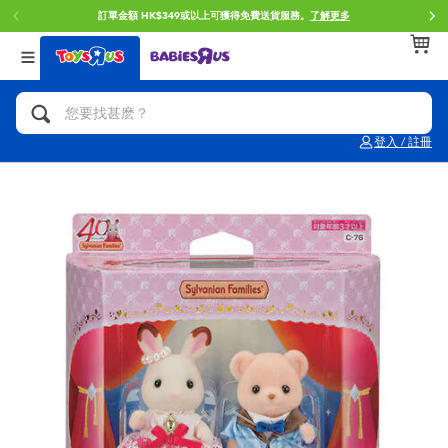
訂單金額 HK$349或以上可獲得免費送貨服務。
了解更多
返回
返回
返回
分類目錄
品牌
年齢
查看所有
人氣英雄,角色扮演,射擊玩具
Brunch Brother 早午餐兄弟
0~2歳
登入 / 註冊
單車,滑板車,騎乘車
Toy Story反斗奇兵
3~4歳
拼砌組合及樂高LEGO
Spider-Man蜘蛛俠
5~7歳
玩具車,貨車,火車及遙控系列
Mini Brands
8~11歳
手工藝,文具,蠟筆,泥膠,畫板
Play-Doh培樂多
12~14歳
娃娃, 芭比,收藏公仔
Pokemon寶可夢
14歳以上