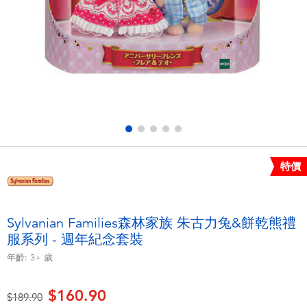
電子玩具
playpop
遊戲及拼圖系列
LEGO樂高
益智學習玩具
LeapFrog跳跳蛙
戶外及運動用品
Fuggler
派對用品
Tomica多美
特價
角色扮演及造型系列
Globber高樂寶
Sylvanian Families森林家族 朱古力兔&餅乾熊禮
服系列 - 週年紀念套裝
毛毛公仔玩具
年齡:
3+
歲
夏日用品
$160.90
價格從
至
$189.90