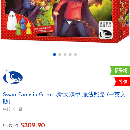
電子玩具
playpop
遊戲及拼圖系列
LEGO樂高
益智學習玩具
LeapFrog跳跳蛙
戶外及運動用品
Fuggler
派對用品
Tomica多美
新登場
特價
角色扮演及造型系列
Globber高樂寶
Swan Panasia Games新天鵝堡 魔法照路 (中英文
版)
毛毛公仔玩具
年齡:
6+
歲
夏日用品
$309.90
價格從
至
$339.90