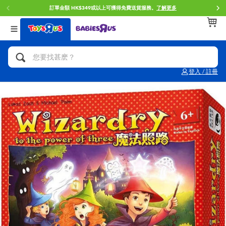
訂單金額 HK$349或以上可獲得免費送貨服務。
了解更多
返回
返回
返回
分類目錄
品牌
年齢
查看所有
人氣英雄,角色扮演,射擊玩具
Brunch Brother 早午餐兄弟
0~2歳
登入 / 註冊
單車,滑板車,騎乘車
Toy Story反斗奇兵
3~4歳
拼砌組合及樂高LEGO
Spider-Man蜘蛛俠
5~7歳
玩具車,貨車,火車及遙控系列
Mini Brands
8~11歳
手工藝,文具,蠟筆,泥膠,畫板
Play-Doh培樂多
12~14歳
娃娃, 芭比,收藏公仔
Pokemon寶可夢
14歳以上