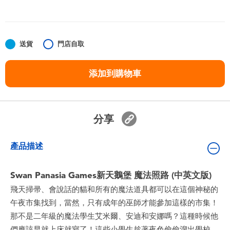
嬰兒及學前玩具
任天堂 Switch
送貨
門店自取
電池
添加到購物車
盲盒
分享
人氣角色
產品描述
生活精品
Swan Panasia Games新天鵝堡 魔法照路 (中英文版)
飛天掃帚、會說話的貓和所有的魔法道具都可以在這個神秘的
午夜市集找到，當然，只有成年的巫師才能參加這樣的市集！
那不是二年級的魔法學生艾米爾、安迪和安娜嗎？這種時候他
們應該早就上床就寢了！這些小學生趁著夜色偷偷溜出學校，