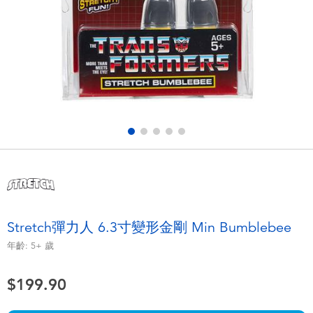
電子玩具
playpop
遊戲及拼圖系列
LEGO樂高
益智學習玩具
LeapFrog跳跳蛙
戶外及運動用品
Fuggler
派對用品
Tomica多美
角色扮演及造型系列
Globber高樂寶
Stretch彈力人 6.3寸變形金剛 Min Bumblebee
毛毛公仔玩具
年齡:
5+
歲
$199.90
夏日用品