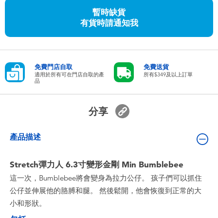
嬰兒及學前玩具
暫時缺貨
有貨時請通知我
任天堂 Switch
電池
免費門店自取
免費送貨
適用於所有可在門店自取的產
所有$349及以上訂單
品
盲盒
分享
人氣角色
產品描述
生活精品
Stretch彈力人 6.3寸變形金剛 Min Bumblebee
這一次，Bumblebee將會變身為拉力公仔。 孩子們可以抓住
公仔並伸展他的胳膊和腿。 然後鬆開，他會恢復到正常的大
小和形狀。