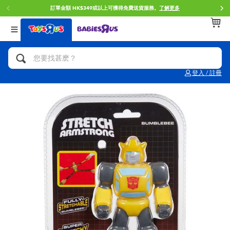
訂單金額 HK$349或以上可獲得免費送貨服務。
了解更多
返回
返回
返回
分類目錄
品牌
年齢
查看所有
人氣英雄,角色扮演,射擊玩具
Brunch Brother 早午餐兄弟
0~2歳
登入 / 註冊
單車,滑板車,騎乘車
Toy Story反斗奇兵
3~4歳
拼砌組合及樂高LEGO
Spider-Man蜘蛛俠
5~7歳
玩具車,貨車,火車及遙控系列
Mini Brands
8~11歳
手工藝,文具,蠟筆,泥膠,畫板
Play-Doh培樂多
12~14歳
娃娃, 芭比,收藏公仔
Pokemon寶可夢
14歳以上