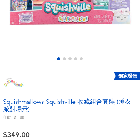
電子玩具
playpop
遊戲及拼圖系列
LEGO樂高
益智學習玩具
LeapFrog跳跳蛙
戶外及運動用品
Fuggler
派對用品
Tomica多美
獨家發售
角色扮演及造型系列
Globber高樂寶
Squishmallows Squishville 收藏組合套裝 (睡衣
派對場景)
毛毛公仔玩具
年齡:
3+
歲
夏日用品
$349.00