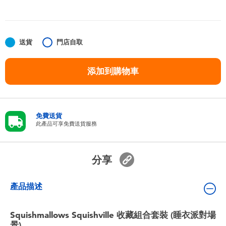
嬰兒及學前玩具
任天堂 Switch
送貨
門店自取
電池
添加到購物車
盲盒
免費送貨
人氣角色
此產品可享免費送貨服務
生活精品
分享
產品描述
Squishmallows Squishville 收藏組合套裝 (睡衣派對場
景)