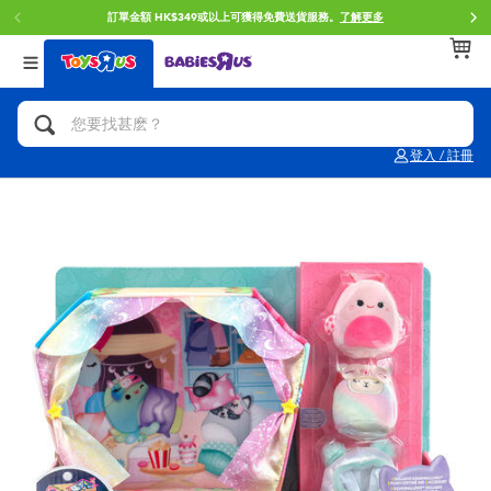
訂單金額 HK$349或以上可獲得免費送貨服務。
了解更多
返回
返回
返回
分類目錄
品牌
年齢
查看所有
人氣英雄,角色扮演,射擊玩具
Brunch Brother 早午餐兄弟
0~2歳
登入 / 註冊
單車,滑板車,騎乘車
Toy Story反斗奇兵
3~4歳
拼砌組合及樂高LEGO
Spider-Man蜘蛛俠
5~7歳
玩具車,貨車,火車及遙控系列
Mini Brands
8~11歳
手工藝,文具,蠟筆,泥膠,畫板
Play-Doh培樂多
12~14歳
娃娃, 芭比,收藏公仔
Pokemon寶可夢
14歳以上