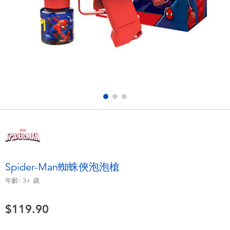
電子玩具
playpop
遊戲及拼圖系列
LEGO樂高
益智學習玩具
LeapFrog跳跳蛙
戶外及運動用品
Fuggler
派對用品
Tomica多美
角色扮演及造型系列
Globber高樂寶
Spider-Man蜘蛛俠泡泡槍
毛毛公仔玩具
年齡:
3+
歲
$119.90
夏日用品