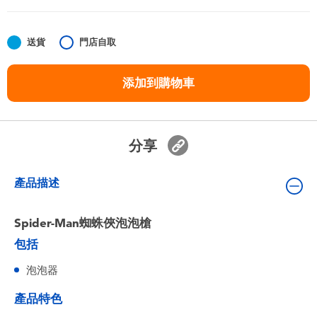
嬰兒及學前玩具
送貨
門店自取
任天堂 Switch
添加到購物車
電池
盲盒
分享
人氣角色
產品描述
生活精品
Spider-Man蜘蛛俠泡泡槍
包括
泡泡器
產品特色