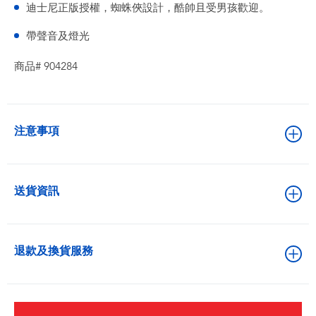
迪士尼正版授權，蜘蛛俠設計，酷帥且受男孩歡迎。
帶聲音及燈光
商品# 904284
注意事項
送貨資訊
退款及換貨服務