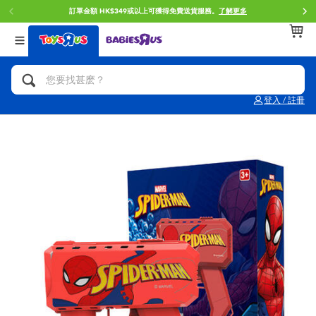
訂單金額 HK$349或以上可獲得免費送貨服務。
了解更多
返回
返回
返回
分類目錄
品牌
年齢
查看所有
人氣英雄,角色扮演,射擊玩具
Brunch Brother 早午餐兄弟
0~2歳
登入 / 註冊
單車,滑板車,騎乘車
Toy Story反斗奇兵
3~4歳
拼砌組合及樂高LEGO
Spider-Man蜘蛛俠
5~7歳
玩具車,貨車,火車及遙控系列
Mini Brands
8~11歳
手工藝,文具,蠟筆,泥膠,畫板
Play-Doh培樂多
12~14歳
娃娃, 芭比,收藏公仔
Pokemon寶可夢
14歳以上