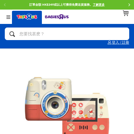
門店自取服務 網上購買並在店內取貨。
了解更多
返回
返回
返回
分類目錄
品牌
年齢
查看所有
人氣英雄,角色扮演,射擊玩具
Brunch Brother 早午餐兄弟
0~2歳
登入 / 註冊
單車,滑板車,騎乘車
Toy Story反斗奇兵
3~4歳
拼砌組合及樂高LEGO
Spider-Man蜘蛛俠
5~7歳
玩具車,貨車,火車及遙控系列
Mini Brands
8~11歳
手工藝,文具,蠟筆,泥膠,畫板
Play-Doh培樂多
12~14歳
娃娃, 芭比,收藏公仔
Pokemon寶可夢
14歳以上