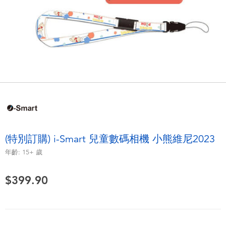
電子玩具
playpop
遊戲及拼圖系列
LEGO樂高
益智學習玩具
LeapFrog跳跳蛙
戶外及運動用品
Fuggler
派對用品
Tomica多美
(特別訂購) i-Smart 兒童數碼相機 小熊維尼2023
角色扮演及造型系列
Globber高樂寶
年齡:
15+
歲
毛毛公仔玩具
$399.90
夏日用品