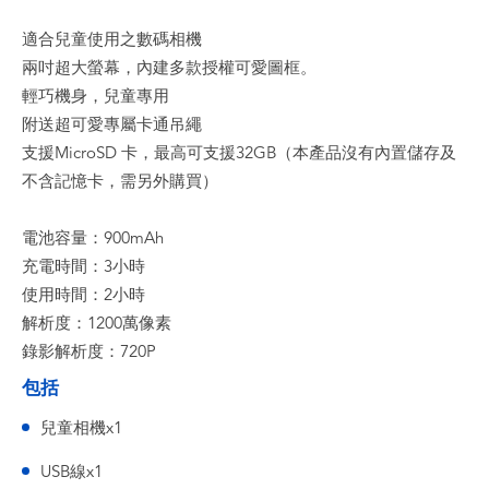
適合兒童使用之數碼相機
兩吋超大螢幕，內建多款授權可愛圖框。
輕巧機身，兒童專用
附送超可愛專屬卡通吊繩
支援MicroSD 卡，最高可支援32GB（本產品沒有內置儲存及
不含記憶卡，需另外購買）
電池容量：900mAh
充電時間：3小時
使用時間：2小時
解析度：1200萬像素
錄影解析度：720P
包括
兒童相機x1
USB線x1