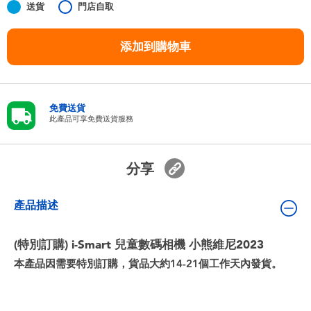
送貨
門店自取
嬰兒及學前玩具
添加到購物車
任天堂 Switch
電池
免費送貨
此產品可享免費送貨服務
盲盒
分享
人氣角色
產品描述
生活精品
(特別訂購) i-Smart 兒童數碼相機 小熊維尼2023
本產品因需要特別訂購，貨品大約14-21個工作天內發貨。