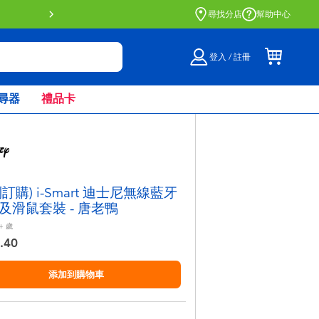
門店自取服務 網上購買並在店內
尋找分店
幫助中心
登入 / 註冊
尋器
禮品卡
訂購) i-Smart 迪士尼無線藍牙
及滑鼠套裝 - 唐老鴨
+
歲
.40
添加到購物車