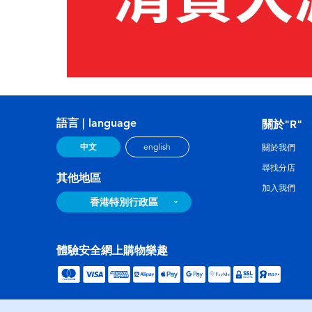
語言 | language
關於"R"
中文
english
關於我們
尋找分店
其他地區
加入我們
香港特別行政區
體驗安全網上購物樂趣