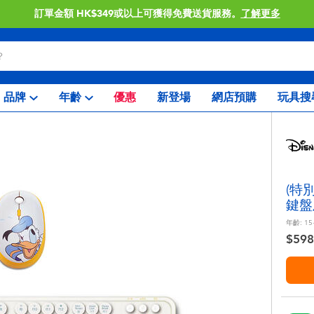
訂單金額 HK$349或以上可獲得免費送貨服務。
了解更多
品牌
年齡
優惠
新登場
網店預購
玩具搜
(特別
鍵盤
年齡:
15
$598