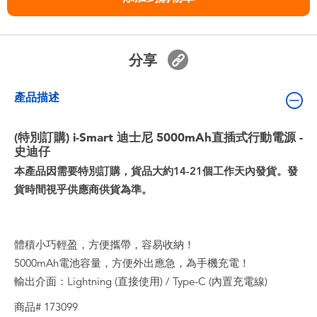
嬰兒及學前玩具
任天堂 Switch
分享
電池
產品描述
盲盒
(特別訂購) i-Smart 迪士尼 5000mAh直插式行動電源 -
史迪仔
本產品因需要特別訂購，貨品大約14-21個工作天內發貨。發
人氣角色
貨時間視乎供應商供貨為準。
生活精品
體積小巧輕盈，方便攜帶，容易收納！
5000mAh電池容量，方便外出應急，為手機充電！
輸出介面：Lightning (直接使用) / Type-C (內置充電線)
商品# 173099