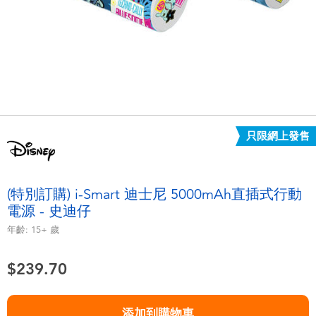
電子玩具
playpop
遊戲及拼圖系列
LEGO樂高
益智學習玩具
LeapFrog跳跳蛙
戶外及運動用品
Fuggler
只限網上發售
派對用品
Tomica多美
(特別訂購) i-Smart 迪士尼 5000mAh直插式行動
角色扮演及造型系列
Globber高樂寶
電源 - 史迪仔
年齡:
15+
歲
毛毛公仔玩具
$239.70
夏日用品
添加到購物車