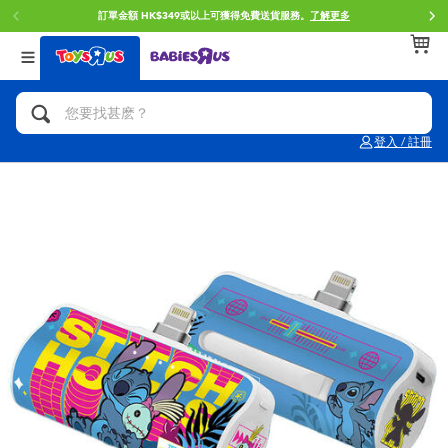
訂單金額 HK$349或以上可獲得免費送貨服務。
了解更多
返回
返回
返回
分類目錄
品牌
年齢
查看所有
人氣英雄,角色扮演,射擊玩具
Brunch Brother 早午餐兄弟
0~2歳
登入 / 註冊
單車,滑板車,騎乘車
Toy Story反斗奇兵
3~4歳
拼砌組合及樂高LEGO
Spider-Man蜘蛛俠
5~7歳
玩具車,貨車,火車及遙控系列
Mini Brands
8~11歳
手工藝,文具,蠟筆,泥膠,畫板
Play-Doh培樂多
12~14歳
娃娃, 芭比,收藏公仔
Pokemon寶可夢
14歳以上