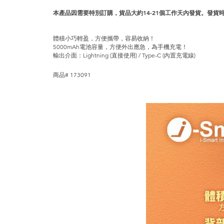
本產品因需要特別訂購，貨品大約14-21個工作天內發貨。發貨
體積小巧輕盈，方便攜帶，容易收納！
5000mAh電池容量，方便外出應急，為手機充電！
輸出介面：Lightning (直接使用) / Type-C (內置充電線)
商品# 173091