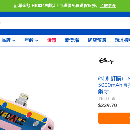
門店自取服務 網上購買並在店內取貨。
了解更多
品牌
年齡
優惠
新登場
網店預購
玩具搜
(特別訂購) i-
5000mAh
鋼牙
年齡:
15+
歲
$239.70