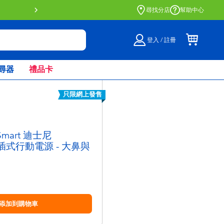
尋找分店
幫助中心
登入 / 註冊
尋器
禮品卡
只限網上發售
Smart 迪士尼
直插式行動電源 - 大鼻與
添加到購物車