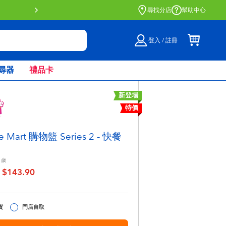
門店自取服務 網上購買並在店內
尋找分店
幫助中心
登入 / 註冊
尋器
禮品卡
新登場
特價
me Mart 購物籃 Series 2 - 快餐
歲
$143.90
至
貨
門店自取