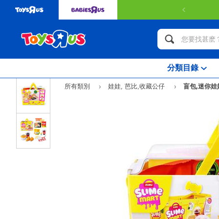
分類目錄
所有類別
娃娃, 芭比,收藏公仔
盲包,迷你娃