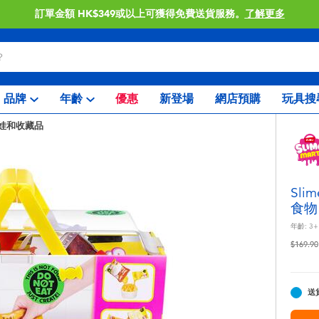
訂單金額 HK$349或以上可獲得免費送貨服務。
了解更多
品牌
年齡
優惠
新登場
網店預購
玩具搜
娃和收藏品
Sli
食物
年齡:
3+
價格從
$169.90
送