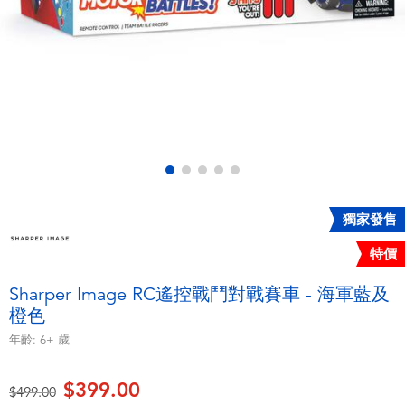
電子玩具
playpop
遊戲及拼圖系列
LEGO樂高
益智學習玩具
LeapFrog跳跳蛙
戶外及運動用品
Fuggler
派對用品
Tomica多美
獨家發售
特價
角色扮演及造型系列
Globber高樂寶
Sharper Image RC遙控戰鬥對戰賽車 - 海軍藍及
橙色
毛毛公仔玩具
年齡:
6+
歲
夏日用品
$399.00
價格從
至
$499.00