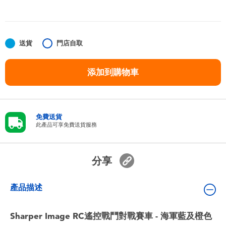
嬰兒及學前玩具
任天堂 Switch
送貨
門店自取
電池
添加到購物車
盲盒
免費送貨
人氣角色
此產品可享免費送貨服務
生活精品
分享
產品描述
Sharper Image RC遙控戰鬥對戰賽車 - 海軍藍及橙色