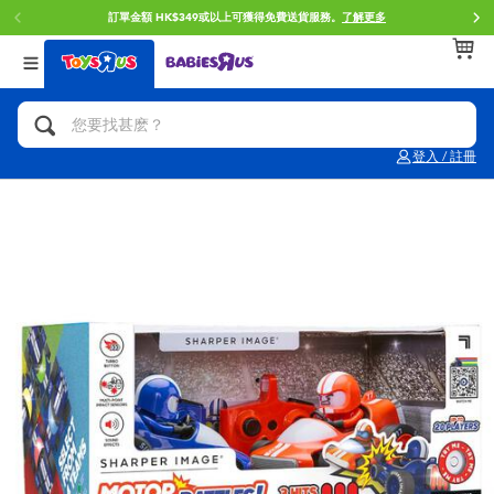
訂單金額 HK$349或以上可獲得免費送貨服務。
了解更多
返回
返回
返回
分類目錄
品牌
年齢
查看所有
人氣英雄,角色扮演,射擊玩具
Brunch Brother 早午餐兄弟
0~2歳
登入 / 註冊
單車,滑板車,騎乘車
Toy Story反斗奇兵
3~4歳
拼砌組合及樂高LEGO
Spider-Man蜘蛛俠
5~7歳
玩具車,貨車,火車及遙控系列
Mini Brands
8~11歳
手工藝,文具,蠟筆,泥膠,畫板
Play-Doh培樂多
12~14歳
娃娃, 芭比,收藏公仔
Pokemon寶可夢
14歳以上