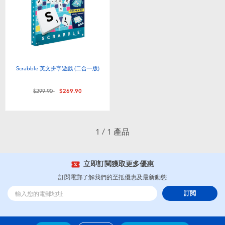
電子玩具
playpop
遊戲及拼圖系列
LEGO樂高
益智學習玩具
LeapFrog跳跳蛙
Scrabble 英文拼字遊戲 (二合一版)
戶外及運動用品
Fuggler
價格從
至
$299.90
$269.90
派對用品
Tomica多美
1 / 1 產品
角色扮演及造型系列
Globber高樂寶
立即訂閲獲取更多優惠
毛毛公仔玩具
訂閲電郵了解我們的至抵優惠及最新動態
訂閲
夏日用品