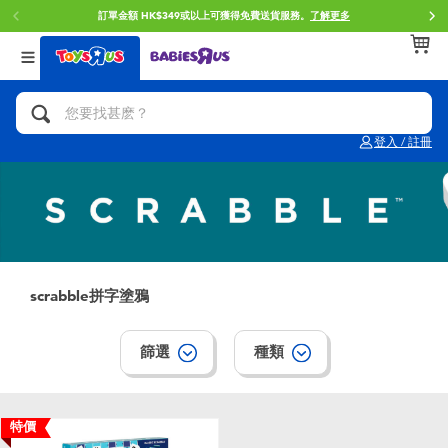
訂單金額 HK$349或以上可獲得免費送貨服務。
了解更多
返回
返回
返回
分類目錄
品牌
年齢
查看所有
人氣英雄,角色扮演,射擊玩具
Brunch Brother 早午餐兄弟
0~2歳
登入 / 註冊
單車,滑板車,騎乘車
Toy Story反斗奇兵
3~4歳
拼砌組合及樂高LEGO
Spider-Man蜘蛛俠
5~7歳
玩具車,貨車,火車及遙控系列
Mini Brands
8~11歳
scrabble拼字塗鴉
手工藝,文具,蠟筆,泥膠,畫板
Play-Doh培樂多
12~14歳
篩選
種類
娃娃, 芭比,收藏公仔
Pokemon寶可夢
14歳以上
特價