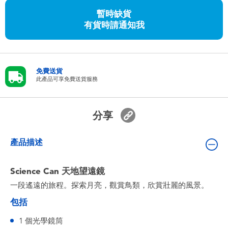
嬰兒及學前玩具
暫時缺貨
有貨時請通知我
任天堂 Switch
電池
免費送貨
此產品可享免費送貨服務
盲盒
分享
人氣角色
產品描述
生活精品
Science Can 天地望遠鏡
一段遙遠的旅程。探索月亮，觀賞鳥類，欣賞壯麗的風景。
包括
1 個光學鏡筒