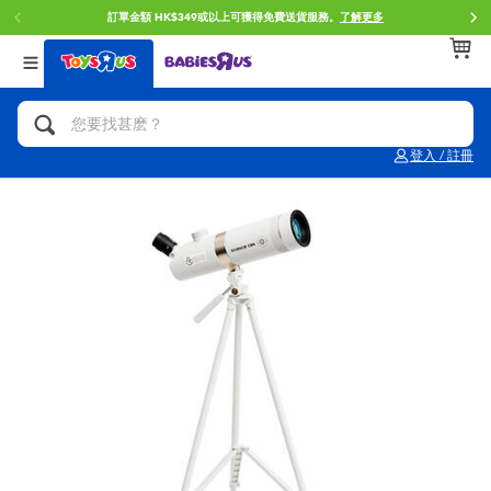
訂單金額 HK$349或以上可獲得免費送貨服務。
了解更多
返回
返回
返回
分類目錄
品牌
年齢
查看所有
人氣英雄,角色扮演,射擊玩具
Brunch Brother 早午餐兄弟
0~2歳
登入 / 註冊
單車,滑板車,騎乘車
Toy Story反斗奇兵
3~4歳
拼砌組合及樂高LEGO
Spider-Man蜘蛛俠
5~7歳
玩具車,貨車,火車及遙控系列
Mini Brands
8~11歳
手工藝,文具,蠟筆,泥膠,畫板
Play-Doh培樂多
12~14歳
娃娃, 芭比,收藏公仔
Pokemon寶可夢
14歳以上