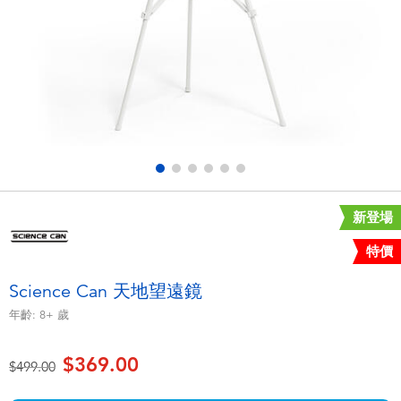
電子玩具
playpop
遊戲及拼圖系列
LEGO樂高
益智學習玩具
LeapFrog跳跳蛙
戶外及運動用品
Fuggler
派對用品
Tomica多美
新登場
特價
角色扮演及造型系列
Globber高樂寶
Science Can 天地望遠鏡
毛毛公仔玩具
年齡:
8+
歲
$369.00
夏日用品
價格從
至
$499.00