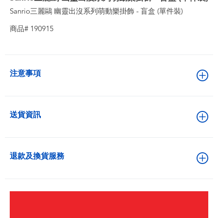
Sanrio三麗鷗 幽靈出沒系列萌動樂掛飾 - 盲盒 (單件裝)
商品# 190915
注意事項
送貨資訊
退款及換貨服務