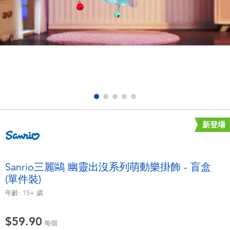
電子玩具
playpop
遊戲及拼圖系列
LEGO樂高
益智學習玩具
LeapFrog跳跳蛙
戶外及運動用品
Fuggler
派對用品
Tomica多美
新登場
角色扮演及造型系列
Globber高樂寶
Sanrio三麗鷗 幽靈出沒系列萌動樂掛飾 - 盲盒
(單件裝)
毛毛公仔玩具
年齡:
15+
歲
夏日用品
$59.90
每個