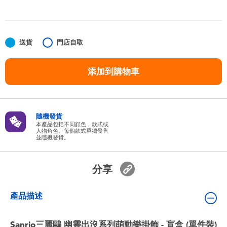
嬰兒及學前玩具
任天堂 Switch
送貨
門店自取
電池
添加到購物車
盲盒
隨機發貨
人氣角色
本產品包括不同顔色，款式或
人物角色。每個款式單獨發售
並隨機發貨。
生活精品
分享
產品描述
Sanrio三麗鷗 幽靈出沒系列萌動樂掛飾 - 盲盒 (單件裝)