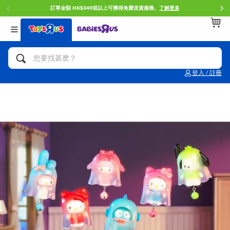
訂單金額 HK$349或以上可獲得免費送貨服務。
了解更多
返回
返回
返回
分類目錄
品牌
年齢
查看所有
人氣英雄,角色扮演,射擊玩具
Brunch Brother 早午餐兄弟
0~2歳
登入 / 註冊
單車,滑板車,騎乘車
Toy Story反斗奇兵
3~4歳
拼砌組合及樂高LEGO
Spider-Man蜘蛛俠
5~7歳
玩具車,貨車,火車及遙控系列
Mini Brands
8~11歳
手工藝,文具,蠟筆,泥膠,畫板
Play-Doh培樂多
12~14歳
娃娃, 芭比,收藏公仔
Pokemon寶可夢
14歳以上