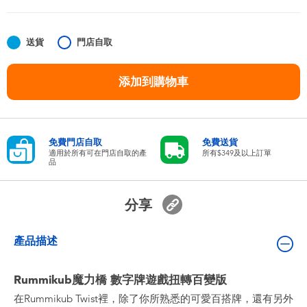
嬰兒及學前玩具
送貨
門店自取
任天堂 Switch
添加到購物車
電池
盲盒
免費門店自取
免費送貨
適用於所有可在門店自取的產
所有$349及以上訂單
品
人氣角色
分享
生活精品
產品描述
Rummikub魔力橋 數字牌遊戲扭轉百變版
在Rummikub Twist裡，除了你所熟悉的可愛百搭牌，還有另外