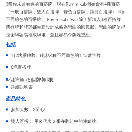
3種你未曾看過的百搭牌。現在Rummikub開始會有4種百搭
（一般百搭牌，雙人百搭牌，變色百搭牌，鏡射百搭牌）,4種
不同臉色的百搭牌。 Rummikub Twist除了新加入3種百搭牌，
所有牌和牌架都重新設計成略為彎曲的圓弧狀。彎曲的牌使得
拉密牌容易堆成牌堆，並且容易令牌塊重組。
包括
112塊膠磚牌、(包括4種不同顏色的1-13數字牌
8塊百搭牌
4個牌架 (8個牌架腳)
詳細說明書
產品特色
參加人數：2至4人
雙人百搭： 用來代表２張在牌組中的連續牌。