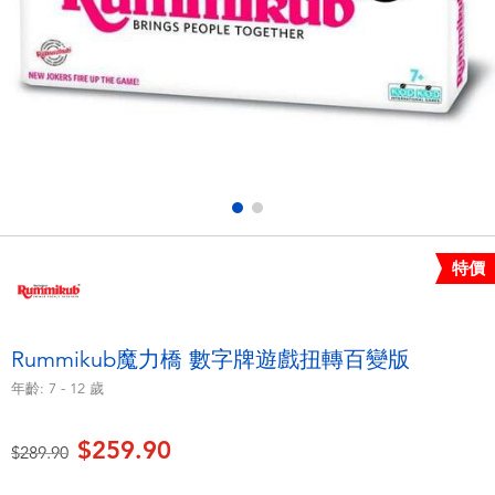
電子玩具
playpop
遊戲及拼圖系列
LEGO樂高
益智學習玩具
LeapFrog跳跳蛙
戶外及運動用品
Fuggler
派對用品
Tomica多美
特價
角色扮演及造型系列
Globber高樂寶
Rummikub魔力橋 數字牌遊戲扭轉百變版
毛毛公仔玩具
年齡:
7 - 12
歲
$259.90
夏日用品
價格從
至
$289.90