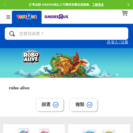
訂單金額 HK$349或以上可獲得免費送貨服務。
了解更多
返回
返回
返回
分類目錄
品牌
年齢
查看所有
人氣英雄,角色扮演,射擊玩具
Brunch Brother 早午餐兄弟
0~2歳
登入 / 註冊
單車,滑板車,騎乘車
Toy Story反斗奇兵
3~4歳
拼砌組合及樂高LEGO
Spider-Man蜘蛛俠
5~7歳
玩具車,貨車,火車及遙控系列
Mini Brands
8~11歳
robo alive
手工藝,文具,蠟筆,泥膠,畫板
Play-Doh培樂多
12~14歳
篩選
種類
娃娃, 芭比,收藏公仔
Pokemon寶可夢
14歳以上