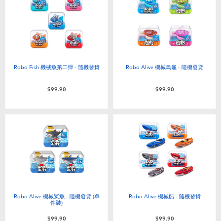
電子玩具
playpop
遊戲及拼圖系列
LEGO樂高
益智學習玩具
LeapFrog跳跳蛙
Robo Fish 機械魚第二彈 - 隨機發貨
Robo Alive 機械烏龜 - 隨機發貨
戶外及運動用品
Fuggler
$99.90
$99.90
派對用品
Tomica多美
角色扮演及造型系列
Globber高樂寶
毛毛公仔玩具
Robo Alive 機械鯊魚 - 隨機發貨 (單
Robo Alive 機械船 - 隨機發貨
夏日用品
件裝)
$99.90
$99.90