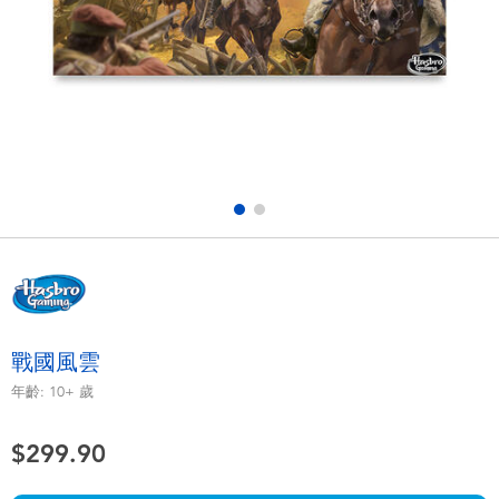
電子玩具
playpop
遊戲及拼圖系列
LEGO樂高
益智學習玩具
LeapFrog跳跳蛙
戶外及運動用品
Fuggler
派對用品
Tomica多美
角色扮演及造型系列
Globber高樂寶
戰國風雲
毛毛公仔玩具
年齡:
10+
歲
$299.90
夏日用品