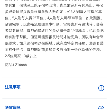
隻兵於一個地區上以示佔領該地，直至放完所有兵為止。每名
參與者所得兵數是根據參與人數而定，如6人則每人可得20單
位，5人則每人得25單位，4人則每人可得30單位，如此類推。
佔領完畢，玩家輪流展開軍事行動。當失去所有領地時，參賽
者就要離局。遊戲的最終目的是佔據全部42個地區，也即是把
所有對手擊敗。但這可能要很長時間才能完局，所以有時會降
低要求，如只須佔領24個區域，或完成特定的任務。遊戲套裝
附有任務卡，遊戲開始前參加者各自抽出一張作為他的任務。
2-5位玩家 10歲以上
商品# 216666
注意事項
送貨資訊