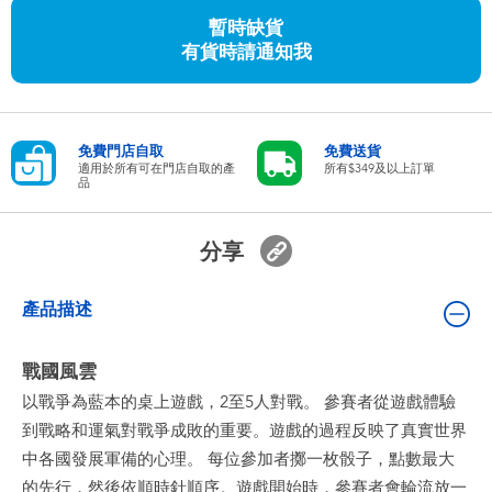
嬰兒及學前玩具
暫時缺貨
有貨時請通知我
任天堂 Switch
電池
免費門店自取
免費送貨
適用於所有可在門店自取的產
所有$349及以上訂單
品
盲盒
分享
人氣角色
產品描述
生活精品
戰國風雲
以戰爭為藍本的桌上遊戲，2至5人對戰。 參賽者從遊戲體驗
到戰略和運氣對戰爭成敗的重要。遊戲的過程反映了真實世界
中各國發展軍備的心理。 每位參加者擲一枚骰子，點數最大
的先行，然後依順時針順序。遊戲開始時，參賽者會輪流放一