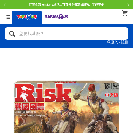
門店自取服務 網上購買並在店內取貨。
了解更多
返回
返回
返回
分類目錄
品牌
年齢
查看所有
人氣英雄,角色扮演,射擊玩具
Brunch Brother 早午餐兄弟
0~2歳
登入 / 註冊
單車,滑板車,騎乘車
Toy Story反斗奇兵
3~4歳
拼砌組合及樂高LEGO
Spider-Man蜘蛛俠
5~7歳
玩具車,貨車,火車及遙控系列
Mini Brands
8~11歳
手工藝,文具,蠟筆,泥膠,畫板
Play-Doh培樂多
12~14歳
娃娃, 芭比,收藏公仔
Pokemon寶可夢
14歳以上