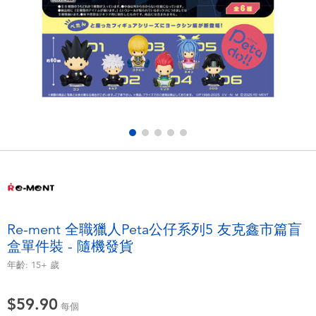
電子玩具
playpop
遊戲及拼圖系列
LEGO樂高
益智學習玩具
LeapFrog跳跳蛙
戶外及運動用品
Fuggler
派對用品
Tomica多美
角色扮演及造型系列
Globber高樂寶
Re-ment 全職獵人Peta公仔系列5 友克鑫市篇盲
盒單件裝 - 隨機發貨
毛毛公仔玩具
年齡:
15+
歲
夏日用品
$59.90
每個