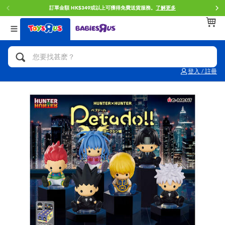
訂單金額 HK$349或以上可獲得免費送貨服務。
了解更多
返回
返回
返回
分類目錄
品牌
年齢
查看所有
人氣英雄,角色扮演,射擊玩具
Brunch Brother 早午餐兄弟
0~2歳
登入 / 註冊
單車,滑板車,騎乘車
Toy Story反斗奇兵
3~4歳
拼砌組合及樂高LEGO
Spider-Man蜘蛛俠
5~7歳
玩具車,貨車,火車及遙控系列
Mini Brands
8~11歳
手工藝,文具,蠟筆,泥膠,畫板
Play-Doh培樂多
12~14歳
娃娃, 芭比,收藏公仔
Pokemon寶可夢
14歳以上