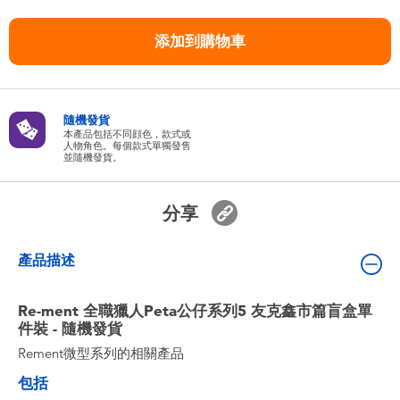
嬰兒及學前玩具
添加到購物車
任天堂 Switch
電池
隨機發貨
本產品包括不同顔色，款式或
人物角色。每個款式單獨發售
並隨機發貨。
盲盒
分享
人氣角色
產品描述
生活精品
Re-ment 全職獵人Peta公仔系列5 友克鑫市篇盲盒單
件裝 - 隨機發貨
Rement微型系列的相關產品
包括