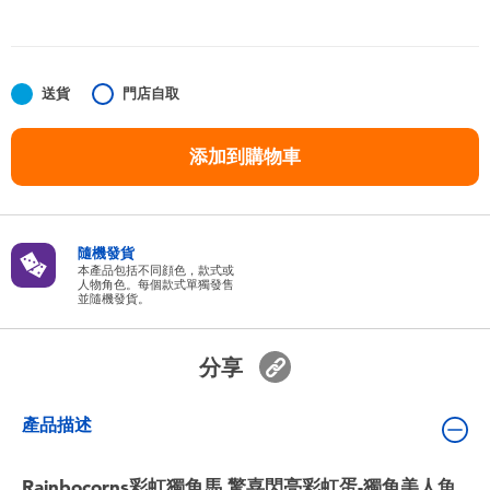
嬰兒及學前玩具
任天堂 Switch
送貨
門店自取
電池
添加到購物車
盲盒
隨機發貨
人氣角色
本產品包括不同顔色，款式或
人物角色。每個款式單獨發售
並隨機發貨。
生活精品
分享
產品描述
Rainbocorns彩虹獨角馬 驚喜閃亮彩虹蛋-獨角美人魚