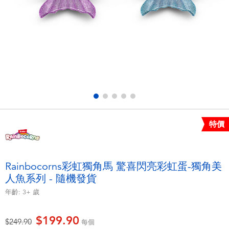
電子玩具
playpop
遊戲及拼圖系列
LEGO樂高
益智學習玩具
LeapFrog跳跳蛙
戶外及運動用品
Fuggler
派對用品
Tomica多美
特價
角色扮演及造型系列
Globber高樂寶
Rainbocorns彩虹獨角馬 驚喜閃亮彩虹蛋-獨角美
人魚系列 - 隨機發貨
毛毛公仔玩具
年齡:
3+
歲
夏日用品
$199.90
價格從
至
$249.90
每個