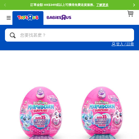
訂單金額 HK$349或以上可獲得免費送貨服務。
了解更多
返回
返回
返回
分類目錄
品牌
年齢
查看所有
人氣英雄,角色扮演,射擊玩具
Brunch Brother 早午餐兄弟
0~2歳
登入 / 註冊
單車,滑板車,騎乘車
Toy Story反斗奇兵
3~4歳
拼砌組合及樂高LEGO
Spider-Man蜘蛛俠
5~7歳
玩具車,貨車,火車及遙控系列
Mini Brands
8~11歳
手工藝,文具,蠟筆,泥膠,畫板
Play-Doh培樂多
12~14歳
娃娃, 芭比,收藏公仔
Pokemon寶可夢
14歳以上