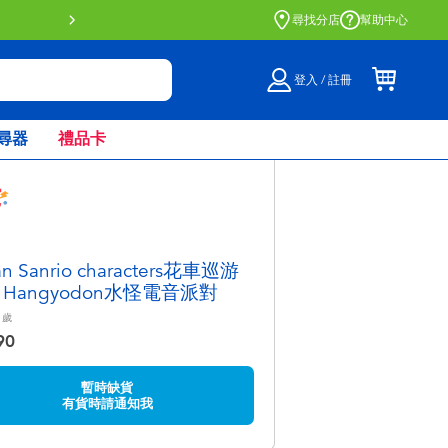
門店自取服務 網上購買並在店內
尋找分店
幫助中心
登入 / 註冊
尋器
禮品卡
n Sanrio characters花車巡游
 Hangyodon水怪電音派對
歲
90
暫時缺貨
有貨時請通知我