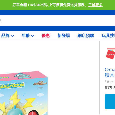
訂單金額 HK$349或以上可獲得免費送貨服務。
了解更多
品牌
年齡
優惠
新登場
網店預購
玩具搜
Qma
積木
年齡:
6+
$79.