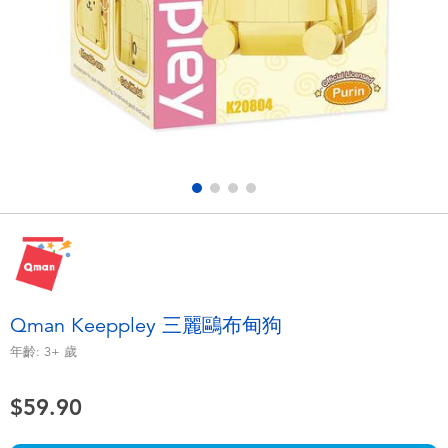
電子玩具
playpop
遊戲及拼圖系列
LEGO樂高
益智學習玩具
LeapFrog跳跳蛙
戶外及運動用品
Fuggler
派對用品
Tomica多美
角色扮演及造型系列
Globber高樂寶
Qman Keeppley 三麗鷗布甸狗
毛毛公仔玩具
年齡:
3+
歲
$59.90
夏日用品