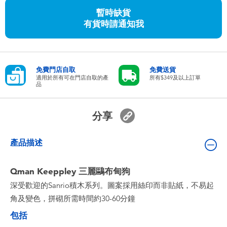
嬰兒及學前玩具
暫時缺貨
有貨時請通知我
任天堂 Switch
電池
免費門店自取
免費送貨
適用於所有可在門店自取的產
所有$349及以上訂單
品
盲盒
分享
人氣角色
產品描述
生活精品
Qman Keeppley 三麗鷗布甸狗
深受歡迎的Sanrio積木系列。圖案採用絲印而非貼紙，不易起
角及變色，拼砌所需時間約30-60分鐘
包括