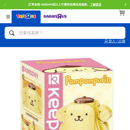
訂單金額 HK$349或以上可獲得免費送貨服務。
了解更多
返回
返回
返回
分類目錄
品牌
年齢
查看所有
人氣英雄,角色扮演,射擊玩具
Brunch Brother 早午餐兄弟
0~2歳
登入 / 註冊
單車,滑板車,騎乘車
Toy Story反斗奇兵
3~4歳
拼砌組合及樂高LEGO
Spider-Man蜘蛛俠
5~7歳
玩具車,貨車,火車及遙控系列
Mini Brands
8~11歳
手工藝,文具,蠟筆,泥膠,畫板
Play-Doh培樂多
12~14歳
娃娃, 芭比,收藏公仔
Pokemon寶可夢
14歳以上