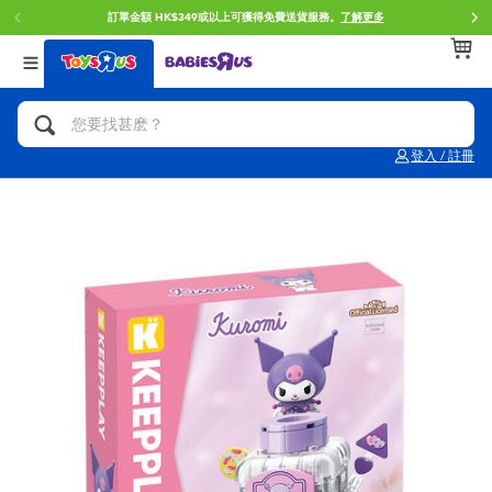
訂單金額 HK$349或以上可獲得免費送貨服務。
了解更多
返回
返回
返回
分類目錄
品牌
年齢
查看所有
人氣英雄,角色扮演,射擊玩具
Brunch Brother 早午餐兄弟
0~2歳
登入 / 註冊
單車,滑板車,騎乘車
Toy Story反斗奇兵
3~4歳
拼砌組合及樂高LEGO
Spider-Man蜘蛛俠
5~7歳
玩具車,貨車,火車及遙控系列
Mini Brands
8~11歳
手工藝,文具,蠟筆,泥膠,畫板
Play-Doh培樂多
12~14歳
娃娃, 芭比,收藏公仔
Pokemon寶可夢
14歳以上