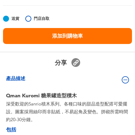
嬰兒及學前玩具
送貨
門店自取
任天堂 Switch
添加到購物車
電池
盲盒
分享
人氣角色
產品描述
生活精品
Qman Kuromi 糖果罐造型積木
深受歡迎的Sanrio積木系列。各種口味的甜品造型配搭可愛擺
設。圖案採用絲印而非貼紙，不易起角及變色。拼砌所需時間
約20-30分鐘。
包括