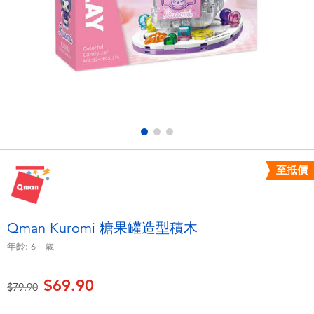
電子玩具
playpop
遊戲及拼圖系列
LEGO樂高
益智學習玩具
LeapFrog跳跳蛙
戶外及運動用品
Fuggler
派對用品
Tomica多美
至抵價
角色扮演及造型系列
Globber高樂寶
Qman Kuromi 糖果罐造型積木
毛毛公仔玩具
年齡:
6+
歲
$69.90
夏日用品
價格從
至
$79.90