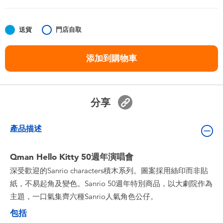
嬰兒及學前玩具
送貨
門店自取
任天堂 Switch
添加到購物車
電池
盲盒
分享
人氣角色
產品描述
生活精品
Qman Hello Kitty 50週年演唱會
深受歡迎的Sanrio characters積木系列。圖案採用絲印而非貼
紙，不易起角及變色。Sanrio 50週年特別商品，以大劇院作為
主題，一口氣集齊六種Sanrio人氣角色公仔。
包括