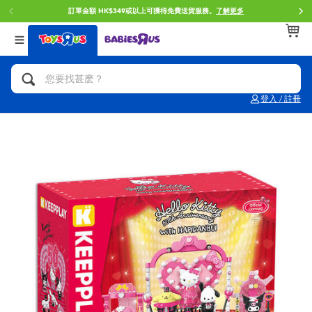
訂單金額 HK$349或以上可獲得免費送貨服務。
了解更多
返回
返回
返回
分類目錄
品牌
年齢
查看所有
人氣英雄,角色扮演,射擊玩具
Brunch Brother 早午餐兄弟
0~2歳
登入 / 註冊
單車,滑板車,騎乘車
Toy Story反斗奇兵
3~4歳
拼砌組合及樂高LEGO
Spider-Man蜘蛛俠
5~7歳
玩具車,貨車,火車及遙控系列
Mini Brands
8~11歳
手工藝,文具,蠟筆,泥膠,畫板
Play-Doh培樂多
12~14歳
娃娃, 芭比,收藏公仔
Pokemon寶可夢
14歳以上