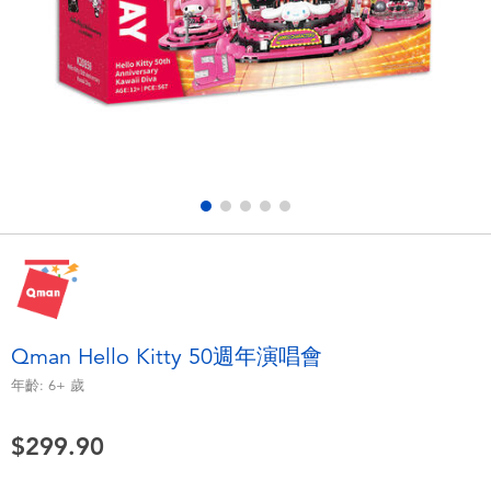
電子玩具
playpop
遊戲及拼圖系列
LEGO樂高
益智學習玩具
LeapFrog跳跳蛙
戶外及運動用品
Fuggler
派對用品
Tomica多美
角色扮演及造型系列
Globber高樂寶
Qman Hello Kitty 50週年演唱會
毛毛公仔玩具
年齡:
6+
歲
$299.90
夏日用品