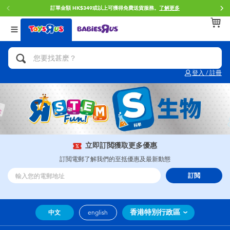
訂單金額 HK$349或以上可獲得免費送貨服務。
了解更多
返回
返回
返回
分類目錄
品牌
年齢
查看所有
人氣英雄,角色扮演,射擊玩具
Brunch Brother 早午餐兄弟
0~2歳
登入 / 註冊
單車,滑板車,騎乘車
Toy Story反斗奇兵
3~4歳
拼砌組合及樂高LEGO
Spider-Man蜘蛛俠
5~7歳
玩具車,貨車,火車及遙控系列
Mini Brands
8~11歳
立即訂閲獲取更多優惠
訂閲電郵了解我們的至抵優惠及最新動態
手工藝,文具,蠟筆,泥膠,畫板
Play-Doh培樂多
12~14歳
訂閲
娃娃, 芭比,收藏公仔
Pokemon寶可夢
14歳以上
香港特別行政區
中文
english