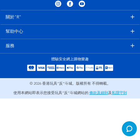
電子玩具
playpop
關於"R"
遊戲及拼圖系列
LEGO樂高
幫助中心
益智學習玩具
LeapFrog跳跳蛙
服務
戶外及運動用品
Fuggler
體驗安全網上購物樂趣
派對用品
Tomica多美
© 2026
香港玩具“反”斗城。版權所有 不得轉載。
角色扮演及造型系列
Globber高樂寶
使用本網站即表示您接受玩具“反”斗城網站的
條款及細則
及
私隱守則
毛毛公仔玩具
夏日用品