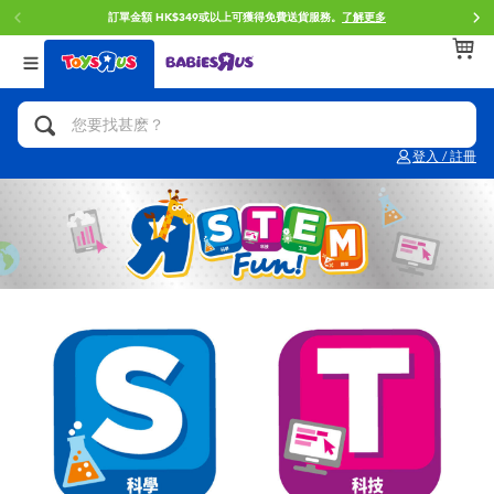
訂單金額 HK$349或以上可獲得免費送貨服務。
了解更多
返回
返回
返回
分類目錄
品牌
年齢
查看所有
人氣英雄,角色扮演,射擊玩具
Brunch Brother 早午餐兄弟
0~2歳
登入 / 註冊
單車,滑板車,騎乘車
Toy Story反斗奇兵
3~4歳
拼砌組合及樂高LEGO
Spider-Man蜘蛛俠
5~7歳
玩具車,貨車,火車及遙控系列
Mini Brands
8~11歳
手工藝,文具,蠟筆,泥膠,畫板
Play-Doh培樂多
12~14歳
娃娃, 芭比,收藏公仔
Pokemon寶可夢
14歳以上