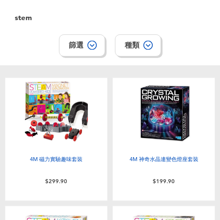
嬰兒及學前玩具
stem
任天堂 Switch
篩選
種類
電池
盲盒
人氣角色
生活精品
4M 磁力實驗趣味套裝
4M 神奇水晶連變色燈座套裝
$299.90
$199.90