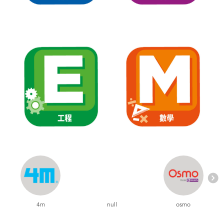
電子玩具
playpop
遊戲及拼圖系列
LEGO樂高
益智學習玩具
LeapFrog跳跳蛙
戶外及運動用品
Fuggler
派對用品
Tomica多美
角色扮演及造型系列
Globber高樂寶
毛毛公仔玩具
夏日用品
4m
null
osmo