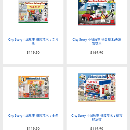
電子玩具
playpop
遊戲及拼圖系列
LEGO樂高
益智學習玩具
LeapFrog跳跳蛙
City Story小城故事 拼裝積木：文具
City Story 小城故事 拼裝積木:香港
店
雪糕車
戶外及運動用品
Fuggler
$119.90
$169.90
派對用品
Tomica多美
角色扮演及造型系列
Globber高樂寶
毛毛公仔玩具
City Story小城故事 拼裝積木：士多
City Story 小城故事 拼裝積木：街市
夏日用品
鮮魚檔
$119.90
$119.90