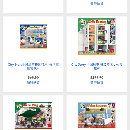
暫時缺貨
嬰兒及學前玩具
任天堂 Switch
電池
盲盒
City Story小城故事拼裝積木: 香港三
City Story 小城故事 拼裝積木：公共
輪雪糕車
屋邨
人氣角色
$69.90
$299.90
暫時缺貨
暫時缺貨
生活精品