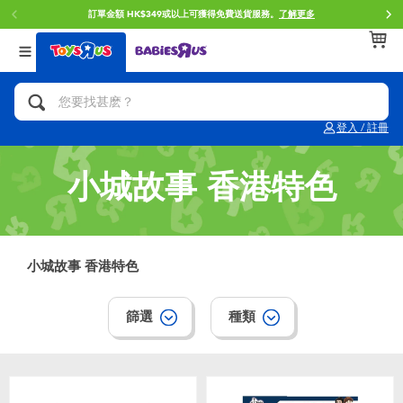
訂單金額 HK$349或以上可獲得免費送貨服務。
了解更多
返回
返回
返回
分類目錄
品牌
年齢
查看所有
人氣英雄,角色扮演,射擊玩具
Brunch Brother 早午餐兄弟
0~2歳
登入 / 註冊
單車,滑板車,騎乘車
Toy Story反斗奇兵
3~4歳
小城故事 香港特色
拼砌組合及樂高LEGO
Spider-Man蜘蛛俠
5~7歳
玩具車,貨車,火車及遙控系列
Mini Brands
8~11歳
小城故事 香港特色
手工藝,文具,蠟筆,泥膠,畫板
Play-Doh培樂多
12~14歳
篩選
種類
娃娃, 芭比,收藏公仔
Pokemon寶可夢
14歳以上