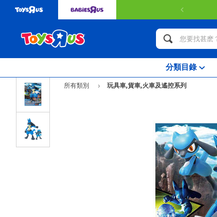
分類目錄
所有類別
玩具車,貨車,火車及遙控系列