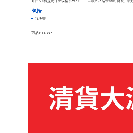
來自<<精靈寶可夢模型系列>>，「里歐路及路卡里歐 套裝」現
包括
說明書
商品# 14389