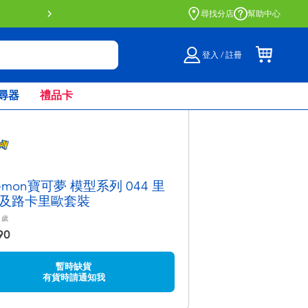
門店自取服務 網上購買並在店內
尋找分店
幫助中心
登入 / 註冊
尋器
禮品卡
emon寶可夢 模型系列 044 里
及路卡里歐套裝
歲
90
暫時缺貨
有貨時請通知我