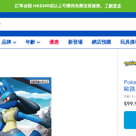
訂單金額 HK$349或以上可獲得免費送貨服務。
了解更多
品牌
年齡
優惠
新登場
網店預購
玩具搜
Pok
歐路
年齡:
8+
$99.